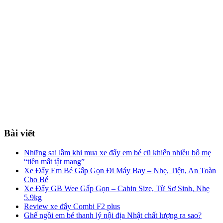
Bài viết
Những sai lầm khi mua xe đẩy em bé cũ khiến nhiều bố mẹ
“tiền mất tật mang”
Xe Đẩy Em Bé Gấp Gọn Đi Máy Bay – Nhẹ, Tiện, An Toàn
Cho Bé
Xe Đẩy GB Wee Gấp Gọn – Cabin Size, Từ Sơ Sinh, Nhẹ
5.9kg
Review xe đẩy Combi F2 plus
Ghế ngồi em bé thanh lý nội địa Nhật chất lượng ra sao?