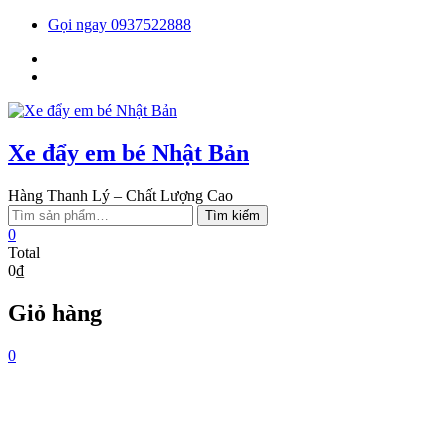
Skip
Gọi ngay 0937522888
to
Facebook
content
You
tube
Xe đẩy em bé Nhật Bản
Hàng Thanh Lý – Chất Lượng Cao
Tìm
Tìm kiếm
kiếm:
0
Total
0₫
Giỏ hàng
0