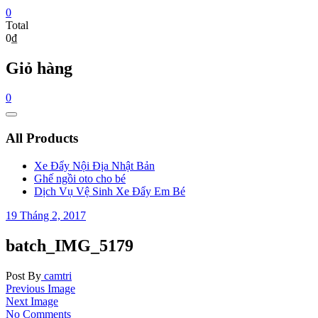
0
Total
0₫
Giỏ hàng
0
Catalog
Menu
All Products
Xe Đẩy Nội Địa Nhật Bản
Ghế ngồi oto cho bé
Dịch Vụ Vệ Sinh Xe Đẩy Em Bé
19 Tháng 2, 2017
batch_IMG_5179
Post By
camtri
Previous Image
Next Image
No Comments