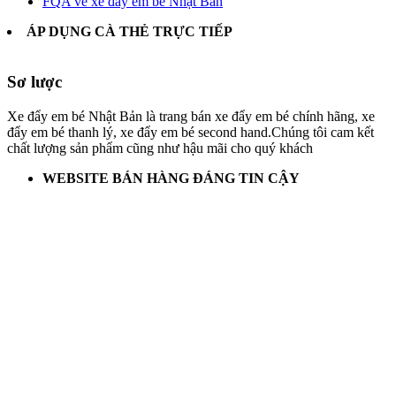
FQA về xe đẩy em bé Nhật Bản
ÁP DỤNG CÀ THẺ TRỰC TIẾP
Sơ lược
Xe đẩy em bé Nhật Bản là trang bán xe đẩy em bé chính hãng, xe
đẩy em bé thanh lý, xe đẩy em bé second hand.Chúng tôi cam kết
chất lượng sản phẩm cũng như hậu mãi cho quý khách
WEBSITE BÁN HÀNG ĐÁNG TIN CẬY