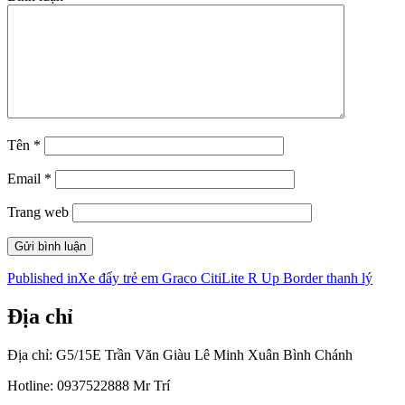
Tên
*
Email
*
Trang web
Điều
Published in
Xe đẩy trẻ em Graco CitiLite R Up Border thanh lý
hướng
Địa chỉ
bài
viết
Địa chỉ: G5/15E Trần Văn Giàu Lê Minh Xuân Bình Chánh
Hotline: 0937522888 Mr Trí