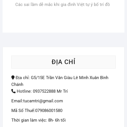
Các sai lầm dễ mắc khi gia đình Việt tự ý bố trí đồ
hướng
bài
viết
ĐỊA CHỈ
Địa chỉ: G5/15E Trần Văn Giàu Lê Minh Xuân Bình
Chánh
Hotline: 0937522888 Mr Trí
Email:tucamtri@gmail.com
Mã Số Thuế:079086001580
Thời gian làm việc: 8h- 6h tối