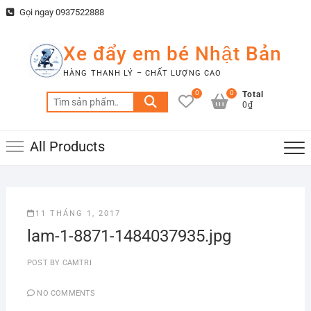
Skip
Gọi ngay 0937522888
to
content
Xe đẩy em bé Nhật Bản
HÀNG THANH LÝ – CHẤT LƯỢNG CAO
0
0
Total
Tìm
0₫
kiếm:
All Products
11 THÁNG 1, 2017
lam-1-8871-1484037935.jpg
POST BY
CAMTRI
NO COMMENTS