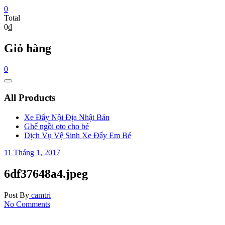
0
Total
0₫
Giỏ hàng
0
Catalog
Menu
All Products
Xe Đẩy Nội Địa Nhật Bản
Ghế ngồi oto cho bé
Dịch Vụ Vệ Sinh Xe Đẩy Em Bé
11 Tháng 1, 2017
6df37648a4.jpeg
Post By
camtri
No Comments