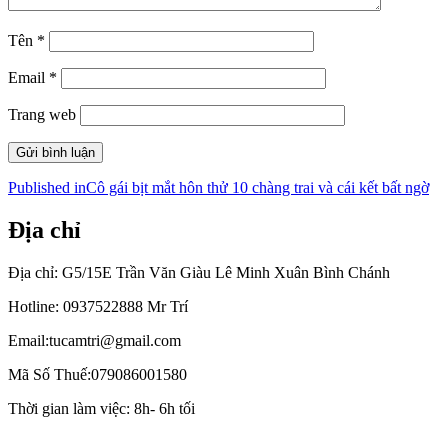
Tên
*
Email
*
Trang web
Điều
Published in
Cô gái bịt mắt hôn thử 10 chàng trai và cái kết bất ngờ
hướng
Địa chỉ
bài
viết
Địa chỉ: G5/15E Trần Văn Giàu Lê Minh Xuân Bình Chánh
Hotline: 0937522888 Mr Trí
Email:tucamtri@gmail.com
Mã Số Thuế:079086001580
Thời gian làm việc: 8h- 6h tối