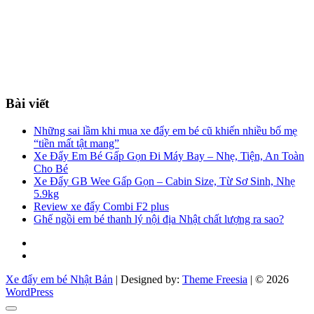
Bài viết
Những sai lầm khi mua xe đẩy em bé cũ khiến nhiều bố mẹ
“tiền mất tật mang”
Xe Đẩy Em Bé Gấp Gọn Đi Máy Bay – Nhẹ, Tiện, An Toàn
Cho Bé
Xe Đẩy GB Wee Gấp Gọn – Cabin Size, Từ Sơ Sinh, Nhẹ
5.9kg
Review xe đẩy Combi F2 plus
Ghế ngồi em bé thanh lý nội địa Nhật chất lượng ra sao?
Facebook
You
tube
Xe đẩy em bé Nhật Bản
| Designed by:
Theme Freesia
| © 2026
WordPress
Go