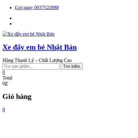
Skip
Gọi ngay 0937522888
to
Facebook
content
You
tube
Xe đẩy em bé Nhật Bản
Hàng Thanh Lý – Chất Lượng Cao
Tìm
Tìm kiếm
kiếm:
0
Total
0₫
Giỏ hàng
0