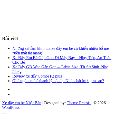
Bài viết
Những sai lầm khi mua xe đẩy em bé cũ khiến nhiều bố mẹ
“tiền mất tật mang”
Xe Đẩy Em Bé Gấp Gọn Đi Máy Bay – Nhẹ, Tiện, An Toàn
Cho Bé
Xe Đẩy GB Wee Gấp Gọn – Cabin Size, Từ Sơ Sinh, Nhẹ
5.9kg
Review xe đẩy Combi F2 plus
Ghế ngồi em bé thanh lý nội địa Nhật chất lượng ra sao?
Facebook
You
tube
Xe đẩy em bé Nhật Bản
| Designed by:
Theme Freesia
| © 2026
WordPress