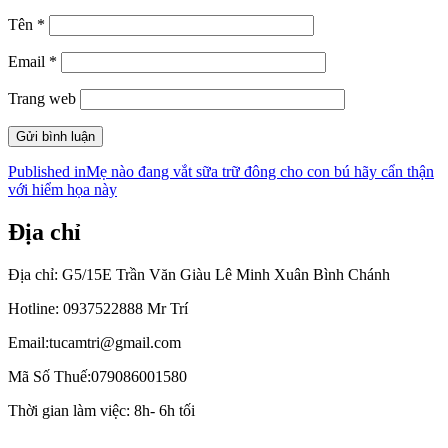
Tên
*
Email
*
Trang web
Điều
Published in
Mẹ nào đang vắt sữa trữ đông cho con bú hãy cẩn thận
với hiểm họa này
hướng
bài
Địa chỉ
viết
Địa chỉ: G5/15E Trần Văn Giàu Lê Minh Xuân Bình Chánh
Hotline: 0937522888 Mr Trí
Email:tucamtri@gmail.com
Mã Số Thuế:079086001580
Thời gian làm việc: 8h- 6h tối