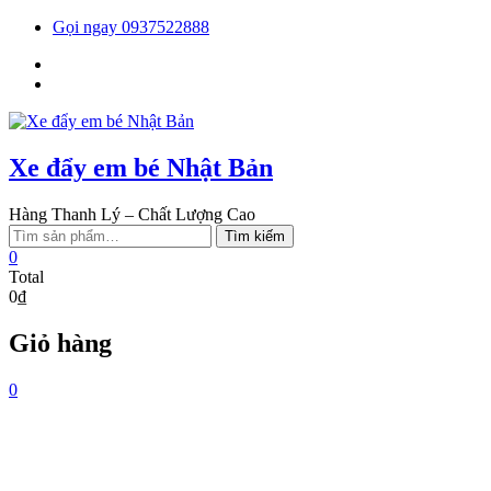
Skip
Gọi ngay 0937522888
to
Facebook
content
You
tube
Xe đẩy em bé Nhật Bản
Hàng Thanh Lý – Chất Lượng Cao
Tìm
Tìm kiếm
kiếm:
0
Total
0₫
Giỏ hàng
0