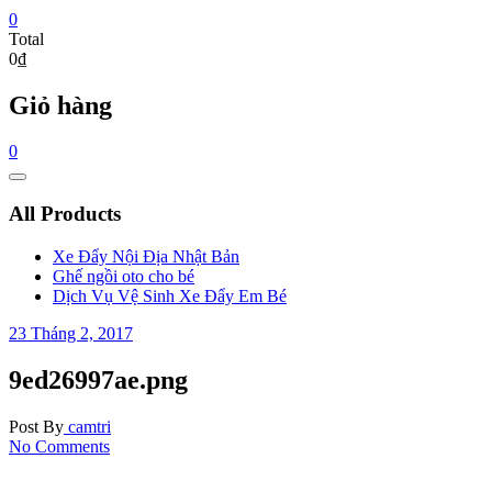
0
Total
0₫
Giỏ hàng
0
Catalog
Menu
All Products
Xe Đẩy Nội Địa Nhật Bản
Ghế ngồi oto cho bé
Dịch Vụ Vệ Sinh Xe Đẩy Em Bé
23 Tháng 2, 2017
9ed26997ae.png
Post By
camtri
No Comments