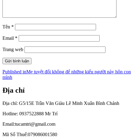
Tên
*
Email
*
Trang web
Điều
Published in
Mẹ tuyệt đối không để những kiểu người này hôn con
mình
hướng
bài
Địa chỉ
viết
Địa chỉ: G5/15E Trần Văn Giàu Lê Minh Xuân Bình Chánh
Hotline: 0937522888 Mr Trí
Email:tucamtri@gmail.com
Mã Số Thuế:079086001580