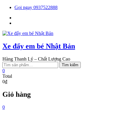
Skip
Gọi ngay 0937522888
to
Facebook
content
You
tube
Xe đẩy em bé Nhật Bản
Hàng Thanh Lý – Chất Lượng Cao
Tìm
Tìm kiếm
kiếm:
0
Total
0₫
Giỏ hàng
0