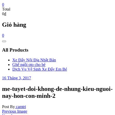
0
Total
0₫
Giỏ hàng
0
Catalog
Menu
All Products
Xe Đẩy Nội Địa Nhật Bản
Ghế ngồi oto cho bé
Dịch Vụ Vệ Sinh Xe Đẩy Em Bé
16 Tháng 3, 2017
me-tuyet-doi-khong-de-nhung-kieu-nguoi-
nay-hon-con-minh-2
Post By
camtri
Previous Image