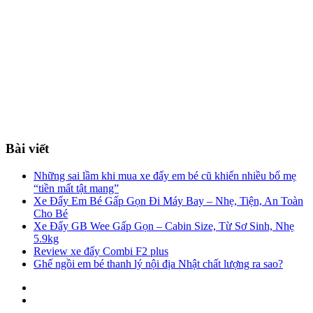
Bài viết
Những sai lầm khi mua xe đẩy em bé cũ khiến nhiều bố mẹ
“tiền mất tật mang”
Xe Đẩy Em Bé Gấp Gọn Đi Máy Bay – Nhẹ, Tiện, An Toàn
Cho Bé
Xe Đẩy GB Wee Gấp Gọn – Cabin Size, Từ Sơ Sinh, Nhẹ
5.9kg
Review xe đẩy Combi F2 plus
Ghế ngồi em bé thanh lý nội địa Nhật chất lượng ra sao?
Facebook
You
tube