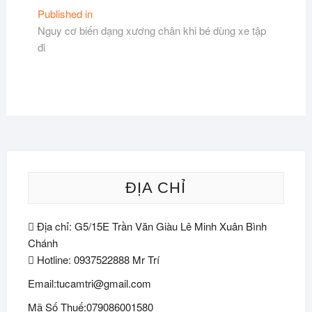
Điều
Published in
Nguy cơ biến dạng xương chân khi bé dùng xe tập
hướng
đi
bài
viết
ĐỊA CHỈ
Địa chỉ: G5/15E Trần Văn Giàu Lê Minh Xuân Bình
Chánh
Hotline: 0937522888 Mr Trí
Email:tucamtri@gmail.com
Mã Số Thuế:079086001580