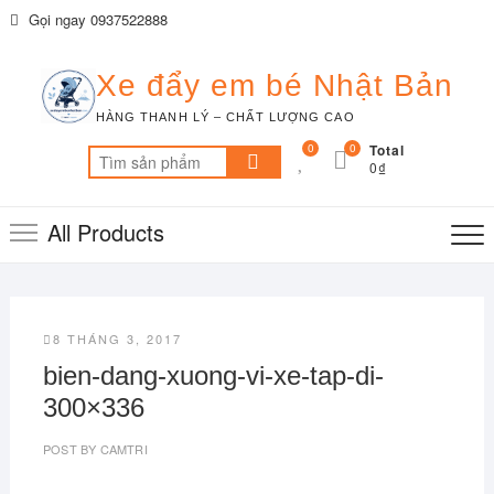
Skip
Gọi ngay 0937522888
to
content
Xe đẩy em bé Nhật Bản
HÀNG THANH LÝ – CHẤT LƯỢNG CAO
0
0
Total
Tìm
0₫
kiếm:
All Products
8 THÁNG 3, 2017
bien-dang-xuong-vi-xe-tap-di-
300×336
POST BY
CAMTRI