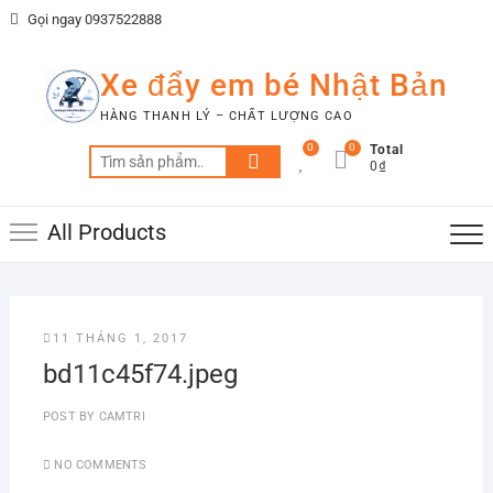
Skip
Gọi ngay 0937522888
to
content
Xe đẩy em bé Nhật Bản
HÀNG THANH LÝ – CHẤT LƯỢNG CAO
0
0
Total
Tìm
0₫
kiếm:
All Products
11 THÁNG 1, 2017
bd11c45f74.jpeg
POST BY
CAMTRI
NO COMMENTS