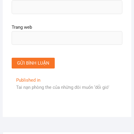
Trang web
Điều
Published in
Tai nạn phòng the của những đôi muốn ‘đổi gió’
hướng
bài
viết