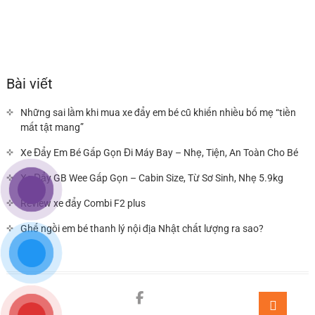
Bài viết
Những sai lầm khi mua xe đẩy em bé cũ khiến nhiều bố mẹ “tiền
mất tật mang”
Xe Đẩy Em Bé Gấp Gọn Đi Máy Bay – Nhẹ, Tiện, An Toàn Cho Bé
Xe Đẩy GB Wee Gấp Gọn – Cabin Size, Từ Sơ Sinh, Nhẹ 5.9kg
Review xe đẩy Combi F2 plus
Ghế ngồi em bé thanh lý nội địa Nhật chất lượng ra sao?
Facebook
You
Go
to