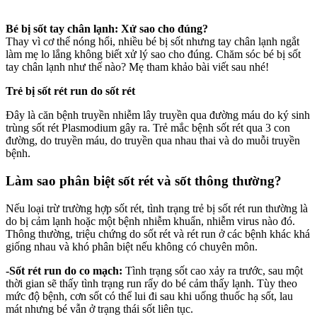
Bé bị sốt tay chân lạnh: Xử sao cho đúng?
Thay vì cơ thể nóng hổi, nhiều bé bị sốt nhưng tay chân lạnh ngắt
làm mẹ lo lắng không biết xử lý sao cho đúng. Chăm sóc bé bị sốt
tay chân lạnh như thế nào? Mẹ tham khảo bài viết sau nhé!
Trẻ bị sốt rét run do sốt rét
Đây là căn bệnh truyền nhiễm lây truyền qua đường máu do ký sinh
trùng sốt rét Plasmodium gây ra. Trẻ mắc bệnh sốt rét qua 3 con
đường, do truyền máu, do truyền qua nhau thai và do muỗi truyền
bệnh.
Làm sao phân biệt sốt rét và sốt thông thường?
Nếu loại trừ trường hợp sốt rét, tình trạng trẻ bị sốt rét run thường là
do bị cảm lạnh hoặc một bệnh nhiễm khuẩn, nhiễm virus nào đó.
Thông thường, triệu chứng do sốt rét và rét run ở các bệnh khác khá
giống nhau và khó phân biệt nếu không có chuyên môn.
-Sốt rét run do co mạch:
Tình trạng sốt cao xảy ra trước, sau một
thời gian sẽ thấy tình trạng run rẩy do bé cảm thấy lạnh. Tùy theo
mức độ bệnh, cơn sốt có thể lui đi sau khi uống thuốc hạ sốt, lau
mát nhưng bé vẫn ở trạng thái sốt liên tục.