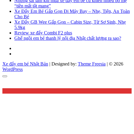
Những sai lầm khi mua xe đẩy em bé cũ khiến nhiều bố mẹ
“tiền mất tật mang”
Xe Đẩy Em Bé Gấp Gọn Đi Máy Bay – Nhẹ, Tiện, An Toàn
Cho Bé
Xe Đẩy GB Wee Gấp Gọn – Cabin Size, Từ Sơ Sinh, Nhẹ
5.9kg
Review xe đẩy Combi F2 plus
Ghế ngồi em bé thanh lý nội địa Nhật chất lượng ra sao?
Facebook
You
tube
Xe đẩy em bé Nhật Bản
| Designed by:
Theme Freesia
| © 2026
WordPress
Go
to
top