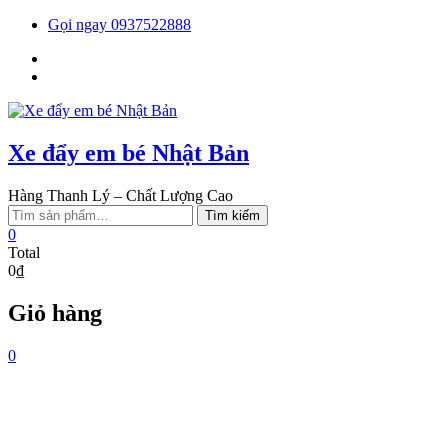
Skip
Gọi ngay 0937522888
to
Facebook
content
You
tube
Xe đẩy em bé Nhật Bản
Hàng Thanh Lý – Chất Lượng Cao
Tìm
Tìm kiếm
kiếm:
0
Total
0₫
Giỏ hàng
0