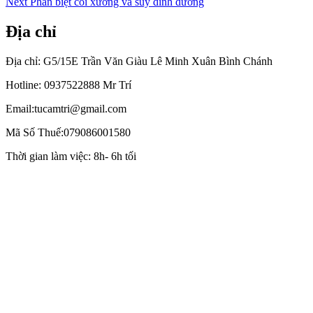
Next
post:
Next
Phân biệt còi xương và suy dinh dưỡng
hướng
post:
bài
Địa chỉ
viết
Địa chỉ: G5/15E Trần Văn Giàu Lê Minh Xuân Bình Chánh
Hotline: 0937522888 Mr Trí
Email:tucamtri@gmail.com
Mã Số Thuế:079086001580
Thời gian làm việc: 8h- 6h tối