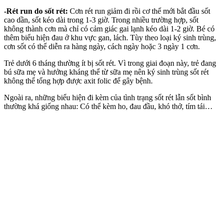
-Rét run do sốt rét:
Cơn rét run giảm đi rồi cơ thể mới bắt đầu sốt
cao dần, sốt kéo dài trong 1-3 giờ. Trong nhiều trường hợp, sốt
không thành cơn mà chỉ có cảm giác gai lạnh kéo dài 1-2 giờ. Bé có
thêm biểu hiện đau ở khu vực gan, lách. Tùy theo loại ký sinh trùng,
cơn sốt có thể diễn ra hàng ngày, cách ngày hoặc 3 ngày 1 cơn.
Trẻ dưới 6 tháng thường ít bị sốt rét. Vì trong giai đoạn này, trẻ đang
bú sữa mẹ và hưởng kháng thể từ sữa mẹ nên ký sinh trùng sốt rét
không thể tổng hợp được axit folic để gây bệnh.
Ngoài ra, những biểu hiện đi kèm của tình trạng sốt rét lẫn sốt bình
thường khá giống nhau: Có thể kèm ho, đau đầu, khó thở, tím tái…