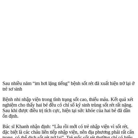
Sau nhiều năm “im hơi lặng tiếng” bệnh sốt rét đã xuất hiện trở lại ở
trẻ sơ sinh
Bệnh nhi nhập viện trong tình trạng sốt cao, thiếu máu. Kết quả xét
nghiệm cho thấy hai bé đều có chỉ số ký sinh trùng sốt rét rất nặng.
Sau khi được điều trị tích cực, hiện tại sức khỏe của hai bé đã dần
ổn định.
Bác sĩ Khanh nhận định: “Lâu rồi mới có trẻ nhập viện vì sốt rét,
đặc biệt là các cháu liên tiếp nhập viện, nên địa phương phải rất cẩn
trọng, có thể dịch sốt rét trở lại”. Trẻ mắc sốt rét thường chỉ có biểu