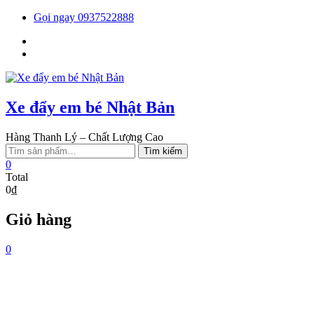
Skip
Gọi ngay 0937522888
to
Facebook
content
You
tube
Xe đẩy em bé Nhật Bản
Hàng Thanh Lý – Chất Lượng Cao
Tìm
Tìm kiếm
kiếm:
0
Total
0₫
Giỏ hàng
0