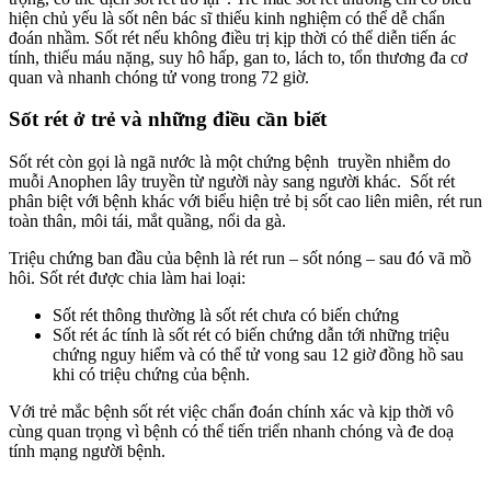
hiện chủ yếu là sốt nên bác sĩ thiếu kinh nghiệm có thể dễ chẩn
đoán nhầm. Sốt rét nếu không điều trị kịp thời có thể diễn tiến ác
tính, thiếu máu nặng, suy hô hấp, gan to, lách to, tổn thương đa cơ
quan và nhanh chóng tử vong trong 72 giờ.
Sốt rét ở trẻ và những điều cần biết
Sốt rét còn gọi là ngã nước là một chứng bệnh truyền nhiễm do
muỗi Anophen lây truyền từ người này sang người khác. Sốt rét
phân biệt với bệnh khác với biểu hiện trẻ bị sốt cao liên miên, rét run
toàn thân, môi tái, mắt quầng, nổi da gà.
Triệu chứng ban đầu của bệnh là rét run – sốt nóng – sau đó vã mồ
hôi. Sốt rét được chia làm hai loại:
Sốt rét thông thường là sốt rét chưa có biến chứng
Sốt rét ác tính là sốt rét có biến chứng dẫn tới những triệu
chứng nguy hiểm và có thể tử vong sau 12 giờ đồng hồ sau
khi có triệu chứng của bệnh.
Với trẻ mắc bệnh sốt rét việc chẩn đoán chính xác và kịp thời vô
cùng quan trọng vì bệnh có thể tiến triển nhanh chóng và đe doạ
tính mạng người bệnh.