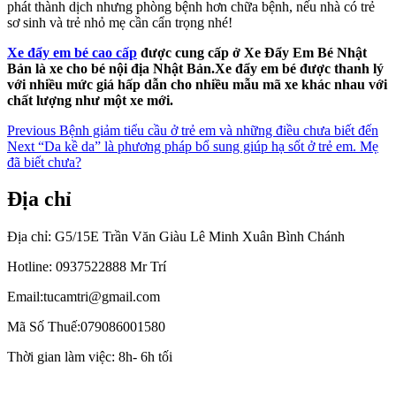
phát thành dịch nhưng phòng bệnh hơn chữa bệnh, nếu nhà có trẻ
sơ sinh và trẻ nhỏ mẹ cần cẩn trọng nhé!
Xe đẩy em bé cao cấp
được cung cấp ở Xe Đẩy Em Bé Nhật
Bản là xe cho bé nội địa Nhật Bản.Xe đẩy em bé được thanh lý
với nhiều mức giá hấp dẫn cho nhiều mẫu mã xe khác nhau với
chất lượng như một xe mới.
Điều
Previous
Previous
Bệnh giảm tiểu cầu ở trẻ em và những điều chưa biết đến
Next
post:
Next
“Da kề da” là phương pháp bổ sung giúp hạ sốt ở trẻ em. Mẹ
hướng
post:
đã biết chưa?
bài
Địa chỉ
viết
Địa chỉ: G5/15E Trần Văn Giàu Lê Minh Xuân Bình Chánh
Hotline: 0937522888 Mr Trí
Email:tucamtri@gmail.com
Mã Số Thuế:079086001580
Thời gian làm việc: 8h- 6h tối