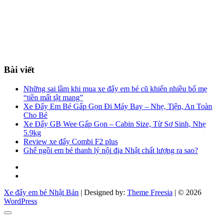
Bài viết
Những sai lầm khi mua xe đẩy em bé cũ khiến nhiều bố mẹ
“tiền mất tật mang”
Xe Đẩy Em Bé Gấp Gọn Đi Máy Bay – Nhẹ, Tiện, An Toàn
Cho Bé
Xe Đẩy GB Wee Gấp Gọn – Cabin Size, Từ Sơ Sinh, Nhẹ
5.9kg
Review xe đẩy Combi F2 plus
Ghế ngồi em bé thanh lý nội địa Nhật chất lượng ra sao?
Facebook
You
tube
Xe đẩy em bé Nhật Bản
| Designed by:
Theme Freesia
| © 2026
WordPress
Go