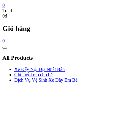
0
Total
0₫
Giỏ hàng
0
Catalog
Menu
All Products
Xe Đẩy Nội Địa Nhật Bản
Ghế ngồi oto cho bé
Dịch Vụ Vệ Sinh Xe Đẩy Em Bé