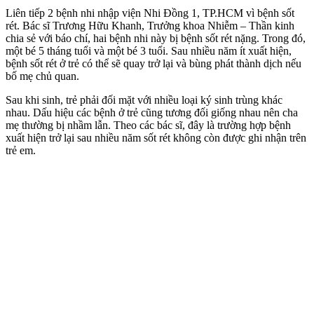
Liên tiếp 2 bệnh nhi nhập viện Nhi Đồng 1, TP.HCM vì bệnh sốt
rét. Bác sĩ Trương Hữu Khanh, Trưởng khoa Nhiễm – Thần kinh
chia sẻ với báo chí, hai bệnh nhi này bị bệnh sốt rét nặng. Trong đó,
một bé 5 tháng tuổi và một bé 3 tuổi. Sau nhiều năm ít xuất hiện,
bệnh sốt rét ở trẻ có thể sẽ quay trở lại và bùng phát thành dịch nếu
bố mẹ chủ quan.
Sau khi sinh, trẻ phải đối mặt với nhiều loại ký sinh trùng khác
nhau. Dấu hiệu các bệnh ở trẻ cũng tương đối giống nhau nên cha
mẹ thường bị nhầm lẫn. Theo các bác sĩ, đây là trường hợp bệnh
xuất hiện trở lại sau nhiều năm sốt rét không còn được ghi nhận trên
trẻ em.