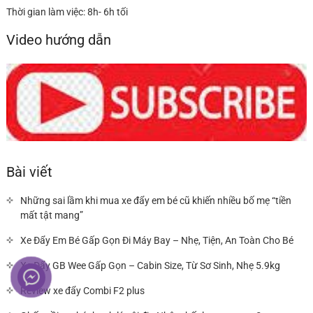
Thời gian làm việc: 8h- 6h tối
Video hướng dẫn
Bài viết
Những sai lầm khi mua xe đẩy em bé cũ khiến nhiều bố mẹ “tiền
mất tật mang”
Xe Đẩy Em Bé Gấp Gọn Đi Máy Bay – Nhẹ, Tiện, An Toàn Cho Bé
Xe Đẩy GB Wee Gấp Gọn – Cabin Size, Từ Sơ Sinh, Nhẹ 5.9kg
Review xe đẩy Combi F2 plus