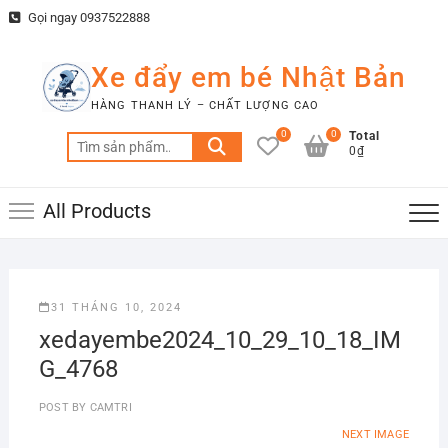
Skip
Gọi ngay 0937522888
to
content
Xe đẩy em bé Nhật Bản
HÀNG THANH LÝ – CHẤT LƯỢNG CAO
0
0
Total
Tìm
0₫
kiếm:
All Products
31 THÁNG 10, 2024
xedayembe2024_10_29_10_18_IM
G_4768
POST BY
CAMTRI
NEXT IMAGE