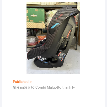
Điều
Published in
Ghế ngồi ô tô Combi Malgotto thanh lý
hướng
bài
viết