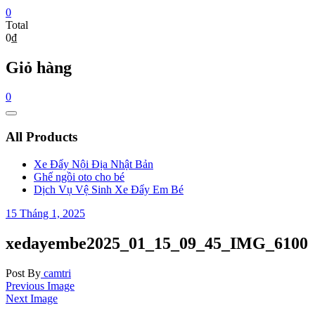
0
Total
0₫
Giỏ hàng
0
Catalog
Menu
All Products
Xe Đẩy Nội Địa Nhật Bản
Ghế ngồi oto cho bé
Dịch Vụ Vệ Sinh Xe Đẩy Em Bé
15 Tháng 1, 2025
xedayembe2025_01_15_09_45_IMG_6100
Post By
camtri
Previous Image
Next Image