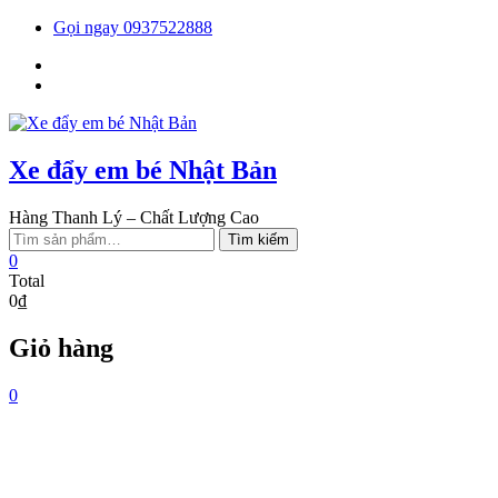
Skip
Gọi ngay 0937522888
to
Facebook
content
You
tube
Xe đẩy em bé Nhật Bản
Hàng Thanh Lý – Chất Lượng Cao
Tìm
Tìm kiếm
kiếm:
0
Total
0₫
Giỏ hàng
0