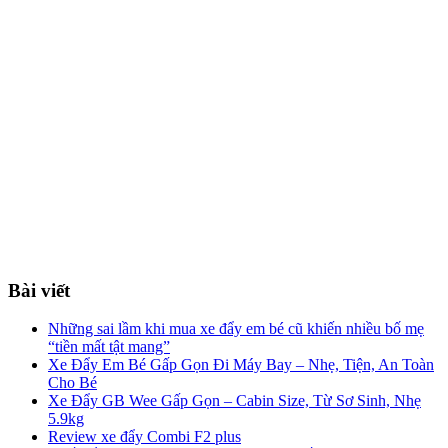
Bài viết
Những sai lầm khi mua xe đẩy em bé cũ khiến nhiều bố mẹ
“tiền mất tật mang”
Xe Đẩy Em Bé Gấp Gọn Đi Máy Bay – Nhẹ, Tiện, An Toàn
Cho Bé
Xe Đẩy GB Wee Gấp Gọn – Cabin Size, Từ Sơ Sinh, Nhẹ
5.9kg
Review xe đẩy Combi F2 plus