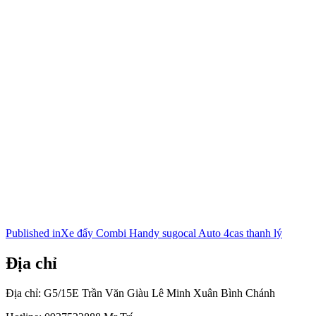
Điều
Published in
Xe đẩy Combi Handy sugocal Auto 4cas thanh lý
hướng
Địa chỉ
bài
viết
Địa chỉ: G5/15E Trần Văn Giàu Lê Minh Xuân Bình Chánh