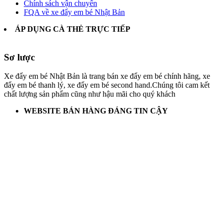
Chính sách vận chuyển
FQA về xe đẩy em bé Nhật Bản
ÁP DỤNG CÀ THẺ TRỰC TIẾP
Sơ lược
Xe đẩy em bé Nhật Bản là trang bán xe đẩy em bé chính hãng, xe
đẩy em bé thanh lý, xe đẩy em bé second hand.Chúng tôi cam kết
chất lượng sản phẩm cũng như hậu mãi cho quý khách
WEBSITE BÁN HÀNG ĐÁNG TIN CẬY