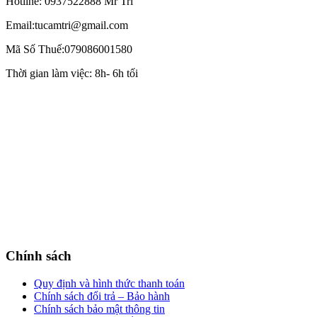
Hotline: 0937522888 Mr Trí
Email:tucamtri@gmail.com
Mã Số Thuế:079086001580
Thời gian làm việc: 8h- 6h tối
Chính sách
Quy định và hình thức thanh toán
Chính sách đổi trả – Bảo hành
Chính sách bảo mật thông tin