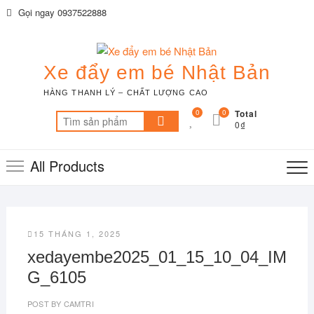
Skip
Gọi ngay 0937522888
to
content
Xe đẩy em bé Nhật Bản
HÀNG THANH LÝ – CHẤT LƯỢNG CAO
0
0
Total
Tìm
0₫
kiếm:
All Products
15 THÁNG 1, 2025
xedayembe2025_01_15_10_04_IM
G_6105
POST BY
CAMTRI