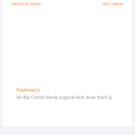
PREVIOUS IMAGE
NEXT IMAGE
Điều
Published in
Xe đẩy Combi Handy sugocal Auto 4cas thanh lý
hướng
bài
viết