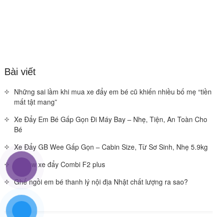
Bài viết
Những sai lầm khi mua xe đẩy em bé cũ khiến nhiều bố mẹ “tiền
mất tật mang”
Xe Đẩy Em Bé Gấp Gọn Đi Máy Bay – Nhẹ, Tiện, An Toàn Cho
Bé
Xe Đẩy GB Wee Gấp Gọn – Cabin Size, Từ Sơ Sinh, Nhẹ 5.9kg
Review xe đẩy Combi F2 plus
Ghế ngồi em bé thanh lý nội địa Nhật chất lượng ra sao?