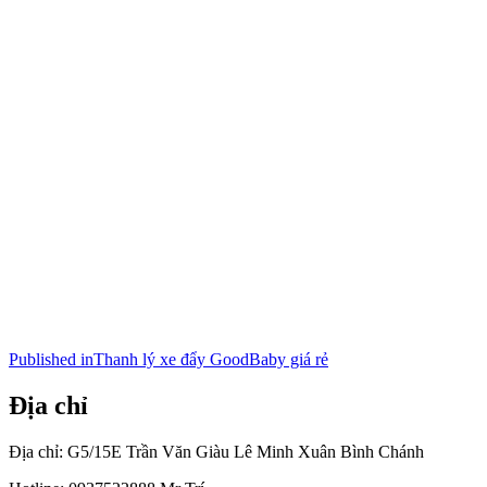
Điều
Published in
Thanh lý xe đẩy GoodBaby giá rẻ
hướng
Địa chỉ
bài
viết
Địa chỉ: G5/15E Trần Văn Giàu Lê Minh Xuân Bình Chánh