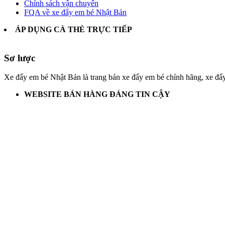
Chính sách vận chuyển
FQA về xe đẩy em bé Nhật Bản
ÁP DỤNG CÀ THẺ TRỰC TIẾP
Sơ lược
Xe đẩy em bé Nhật Bản là trang bán xe đẩy em bé chính hãng, xe đẩ
WEBSITE BÁN HÀNG ĐÁNG TIN CẬY