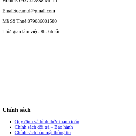
Hotline: 0937522888 Mr Trí
Email:tucamtri@gmail.com
Mã Số Thuế:079086001580
Thời gian làm việc: 8h- 6h tối
Chính sách
Quy định và hình thức thanh toán
Chính sách đổi trả – Bảo hành
Chính sách bảo mật thông tin