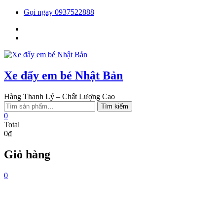
Skip
Gọi ngay 0937522888
to
Facebook
content
You
tube
Xe đẩy em bé Nhật Bản
Hàng Thanh Lý – Chất Lượng Cao
Tìm
Tìm kiếm
kiếm:
0
Total
0₫
Giỏ hàng
0