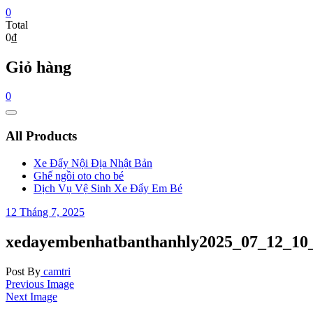
0
Total
0₫
Giỏ hàng
0
Catalog
Menu
All Products
Xe Đẩy Nội Địa Nhật Bản
Ghế ngồi oto cho bé
Dịch Vụ Vệ Sinh Xe Đẩy Em Bé
12 Tháng 7, 2025
xedayembenhatbanthanhly2025_07_12_1
Post By
camtri
Previous Image
Next Image