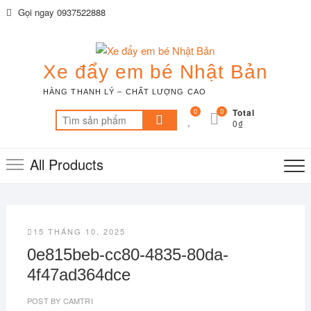
Skip
Gọi ngay 0937522888
to
content
Xe đẩy em bé Nhật Bản
HÀNG THANH LÝ – CHẤT LƯỢNG CAO
0
0
Total
Tìm
0₫
kiếm:
All Products
15 THÁNG 10, 2025
0e815beb-cc80-4835-80da-
4f47ad364dce
POST BY
CAMTRI