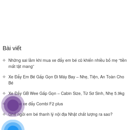
Bài viết
Những sai lầm khi mua xe đẩy em bé cũ khiến nhiều bố mẹ “tiền
mất tật mang”
Xe Đẩy Em Bé Gấp Gọn Đi Máy Bay – Nhẹ, Tiện, An Toàn Cho
Bé
Xe Đẩy GB Wee Gấp Gọn – Cabin Size, Từ Sơ Sinh, Nhẹ 5.9kg
Review xe đẩy Combi F2 plus
Ghế ngồi em bé thanh lý nội địa Nhật chất lượng ra sao?