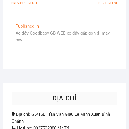
PREVIOUS IMAGE
NEXT IMAGE
Điều
Published in
Xe đẩy Goodbaby-GB WEE xe đẩy gấp gọn đi máy
hướng
bay
bài
viết
ĐỊA CHỈ
Địa chỉ: G5/15E Trần Văn Giàu Lê Minh Xuân Bình
Chánh
Hotline: 0937522888 Mr Trí