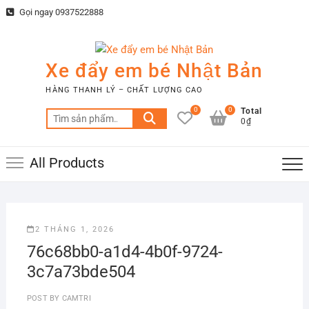
Skip
Gọi ngay 0937522888
to
content
Xe đẩy em bé Nhật Bản
HÀNG THANH LÝ – CHẤT LƯỢNG CAO
0
0
Total
Tìm
0₫
kiếm:
All Products
2 THÁNG 1, 2026
76c68bb0-a1d4-4b0f-9724-
3c7a73bde504
POST BY
CAMTRI