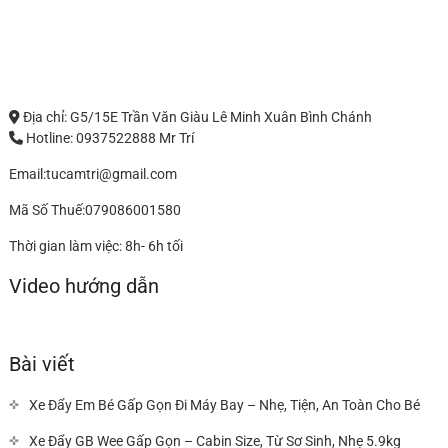
Địa chỉ: G5/15E Trần Văn Giàu Lê Minh Xuân Bình Chánh
Hotline: 0937522888 Mr Trí
Email:tucamtri@gmail.com
Mã Số Thuế:079086001580
Thời gian làm việc: 8h- 6h tối
Video hướng dẫn
Bài viết
Xe Đẩy Em Bé Gấp Gọn Đi Máy Bay – Nhẹ, Tiện, An Toàn Cho Bé
Xe Đẩy GB Wee Gấp Gọn – Cabin Size, Từ Sơ Sinh, Nhẹ 5.9kg