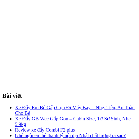
Bài viết
Xe Đẩy Em Bé Gấp Gọn Đi Máy Bay – Nhẹ, Tiện, An Toàn
Cho Bé
Xe Đẩy GB Wee Gấp Gọn – Cabin Size, Từ Sơ Sinh, Nhẹ
5.9kg
Review xe đẩy Combi F2 plus
Ghế ngồi em bé thanh lý nội địa Nhật chất lượng ra sao?