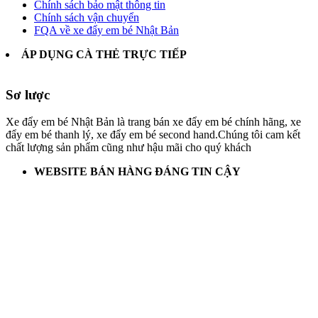
Chính sách bảo mật thông tin
Chính sách vận chuyển
FQA về xe đẩy em bé Nhật Bản
ÁP DỤNG CÀ THẺ TRỰC TIẾP
Sơ lược
Xe đẩy em bé Nhật Bản là trang bán xe đẩy em bé chính hãng, xe
đẩy em bé thanh lý, xe đẩy em bé second hand.Chúng tôi cam kết
chất lượng sản phẩm cũng như hậu mãi cho quý khách
WEBSITE BÁN HÀNG ĐÁNG TIN CẬY