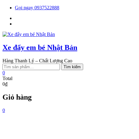
Skip
Gọi ngay 0937522888
to
Facebook
content
You
tube
Xe đẩy em bé Nhật Bản
Hàng Thanh Lý – Chất Lượng Cao
Tìm
Tìm kiếm
kiếm:
0
Total
0₫
Giỏ hàng
0