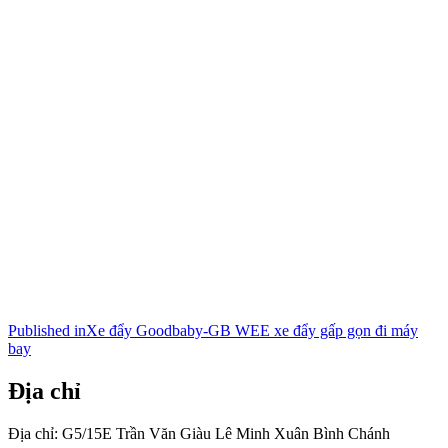
Điều
Published in
Xe đẩy Goodbaby-GB WEE xe đẩy gấp gọn đi máy
bay
hướng
bài
Địa chỉ
viết
Địa chỉ: G5/15E Trần Văn Giàu Lê Minh Xuân Bình Chánh