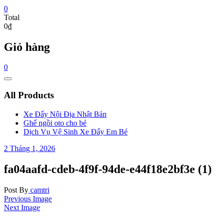
0
Total
0₫
Giỏ hàng
0
Catalog
Menu
All Products
Xe Đẩy Nội Địa Nhật Bản
Ghế ngồi oto cho bé
Dịch Vụ Vệ Sinh Xe Đẩy Em Bé
2 Tháng 1, 2026
fa04aafd-cdeb-4f9f-94de-e44f18e2bf3e (1)
Post By
camtri
Previous Image
Next Image