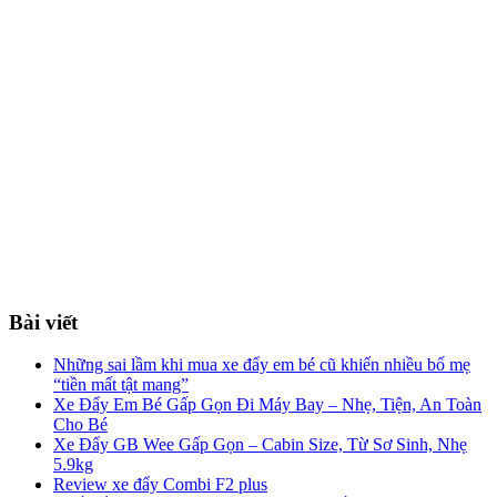
Bài viết
Những sai lầm khi mua xe đẩy em bé cũ khiến nhiều bố mẹ
“tiền mất tật mang”
Xe Đẩy Em Bé Gấp Gọn Đi Máy Bay – Nhẹ, Tiện, An Toàn
Cho Bé
Xe Đẩy GB Wee Gấp Gọn – Cabin Size, Từ Sơ Sinh, Nhẹ
5.9kg
Review xe đẩy Combi F2 plus