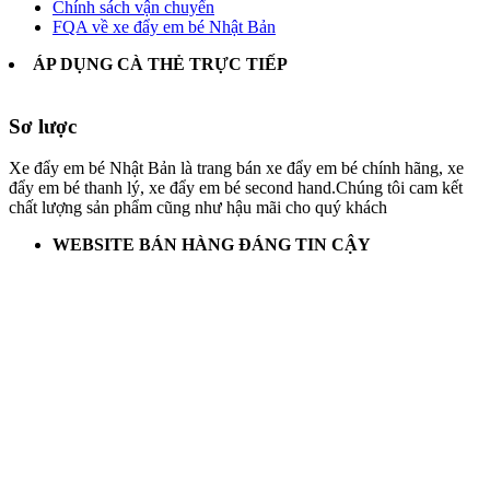
Chính sách vận chuyển
FQA về xe đẩy em bé Nhật Bản
ÁP DỤNG CÀ THẺ TRỰC TIẾP
Sơ lược
Xe đẩy em bé Nhật Bản là trang bán xe đẩy em bé chính hãng, xe
đẩy em bé thanh lý, xe đẩy em bé second hand.Chúng tôi cam kết
chất lượng sản phẩm cũng như hậu mãi cho quý khách
WEBSITE BÁN HÀNG ĐÁNG TIN CẬY