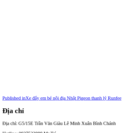
Điều
Published in
Xe đẩy em bé nội địa Nhật Pigeon thanh lý Runfee
hướng
Địa chỉ
bài
viết
Địa chỉ: G5/15E Trần Văn Giàu Lê Minh Xuân Bình Chánh