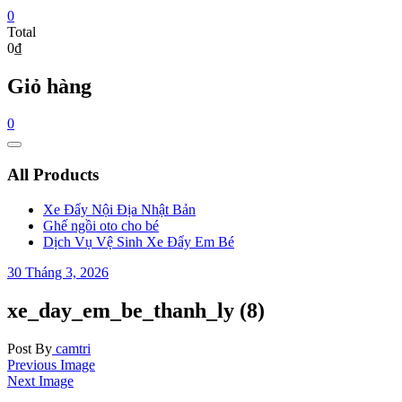
0
Total
0₫
Giỏ hàng
0
Catalog
Menu
All Products
Xe Đẩy Nội Địa Nhật Bản
Ghế ngồi oto cho bé
Dịch Vụ Vệ Sinh Xe Đẩy Em Bé
30 Tháng 3, 2026
xe_day_em_be_thanh_ly (8)
Post By
camtri
Previous Image
Next Image