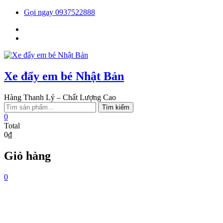
Skip
Gọi ngay 0937522888
to
Facebook
content
You
tube
Xe đẩy em bé Nhật Bản
Hàng Thanh Lý – Chất Lượng Cao
Tìm
Tìm kiếm
kiếm:
0
Total
0₫
Giỏ hàng
0