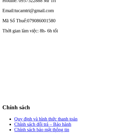
Hotline: 0937522888 Mr Trí
Email:tucamtri@gmail.com
Mã Số Thuế:079086001580
Thời gian làm việc: 8h- 6h tối
Chính sách
Quy định và hình thức thanh toán
Chính sách đổi trả – Bảo hành
Chính sách bảo mật thông tin