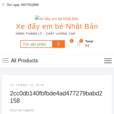
Skip
Gọi ngay 0937522888
to
content
Xe đẩy em bé Nhật Bản
HÀNG THANH LÝ – CHẤT LƯỢNG CAO
0
0
Total
Tìm
0₫
kiếm:
All Products
2 THÁNG 12, 2016
2cc0db140fbfbde4ad477279babd2
158
POST BY
CAMTRI