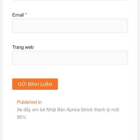
Email
*
Trang web
Điều
Published in
Xe đẩy em bé Nhật Bản Aprica Strick thanh lý mới
hướng
95%
bài
viết