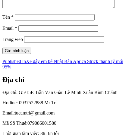
Tên
*
Email
*
Trang web
Điều
Published in
Xe đẩy em bé Nhật Bản Aprica Strick thanh lý mới
95%
hướng
bài
Địa chỉ
viết
Địa chỉ: G5/15E Trần Văn Giàu Lê Minh Xuân Bình Chánh
Hotline: 0937522888 Mr Trí
Email:tucamtri@gmail.com
Mã Số Thuế:079086001580
Thời gian làm việc: 8h- 6h tối