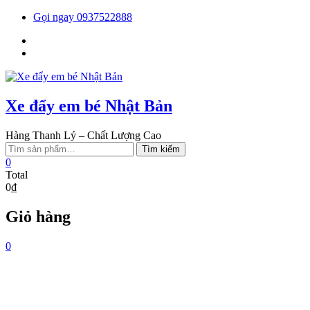
Skip
Gọi ngay 0937522888
to
Facebook
content
You
tube
Xe đẩy em bé Nhật Bản
Hàng Thanh Lý – Chất Lượng Cao
Tìm
Tìm kiếm
kiếm:
0
Total
0₫
Giỏ hàng
0