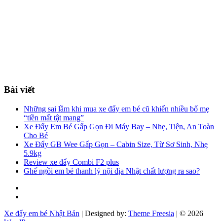
Bài viết
Những sai lầm khi mua xe đẩy em bé cũ khiến nhiều bố mẹ
“tiền mất tật mang”
Xe Đẩy Em Bé Gấp Gọn Đi Máy Bay – Nhẹ, Tiện, An Toàn
Cho Bé
Xe Đẩy GB Wee Gấp Gọn – Cabin Size, Từ Sơ Sinh, Nhẹ
5.9kg
Review xe đẩy Combi F2 plus
Ghế ngồi em bé thanh lý nội địa Nhật chất lượng ra sao?
Facebook
You
tube
Xe đẩy em bé Nhật Bản
| Designed by:
Theme Freesia
| © 2026