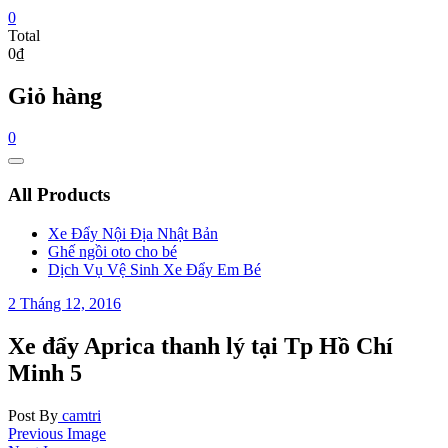
0
Total
0₫
Giỏ hàng
0
Catalog
Menu
All Products
Xe Đẩy Nội Địa Nhật Bản
Ghế ngồi oto cho bé
Dịch Vụ Vệ Sinh Xe Đẩy Em Bé
2 Tháng 12, 2016
Xe đẩy Aprica thanh lý tại Tp Hồ Chí
Minh 5
Post By
camtri
Previous Image