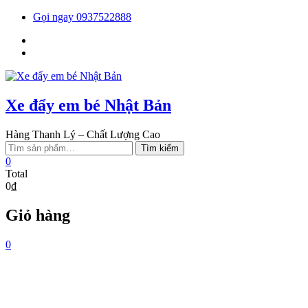
Skip
Gọi ngay 0937522888
to
Facebook
content
You
tube
Xe đẩy em bé Nhật Bản
Hàng Thanh Lý – Chất Lượng Cao
Tìm
Tìm kiếm
kiếm:
0
Total
0₫
Giỏ hàng
0