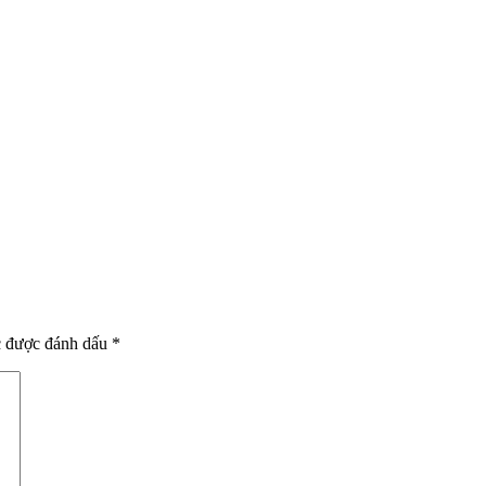
c được đánh dấu
*