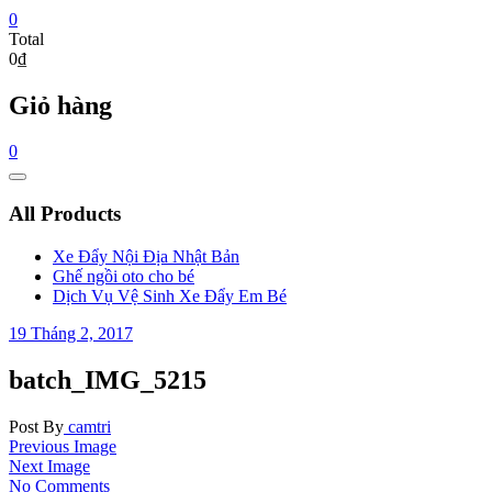
0
Total
0₫
Giỏ hàng
0
Catalog
Menu
All Products
Xe Đẩy Nội Địa Nhật Bản
Ghế ngồi oto cho bé
Dịch Vụ Vệ Sinh Xe Đẩy Em Bé
19 Tháng 2, 2017
batch_IMG_5215
Post By
camtri
Previous Image
Next Image
No Comments