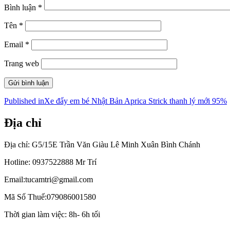
Bình luận
*
Tên
*
Email
*
Trang web
Điều
Published in
Xe đẩy em bé Nhật Bản Aprica Strick thanh lý mới 95%
hướng
Địa chỉ
bài
viết
Địa chỉ: G5/15E Trần Văn Giàu Lê Minh Xuân Bình Chánh
Hotline: 0937522888 Mr Trí
Email:tucamtri@gmail.com
Mã Số Thuế:079086001580
Thời gian làm việc: 8h- 6h tối