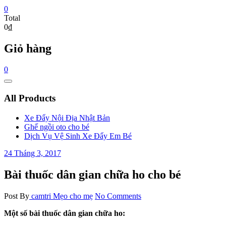
0
Total
0₫
Giỏ hàng
0
Catalog
Menu
All Products
Xe Đẩy Nội Địa Nhật Bản
Ghế ngồi oto cho bé
Dịch Vụ Vệ Sinh Xe Đẩy Em Bé
24 Tháng 3, 2017
Bài thuốc dân gian chữa ho cho bé
Post By
camtri
Mẹo cho mẹ
No Comments
Một số bài thuốc dân gian chữa ho: