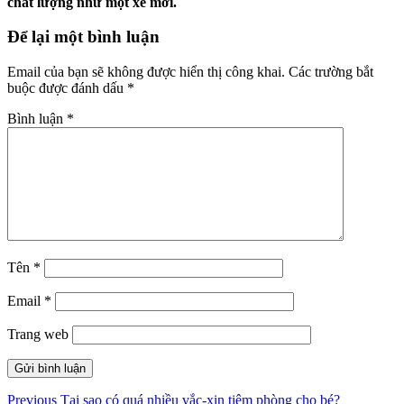
chất lượng như một xe mới.
Để lại một bình luận
Email của bạn sẽ không được hiển thị công khai.
Các trường bắt
buộc được đánh dấu
*
Bình luận
*
Tên
*
Email
*
Trang web
Điều
Previous
Previous
Tại sao có quá nhiều vắc-xin tiêm phòng cho bé?