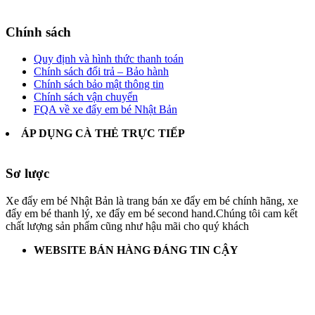
Chính sách
Quy định và hình thức thanh toán
Chính sách đổi trả – Bảo hành
Chính sách bảo mật thông tin
Chính sách vận chuyển
FQA về xe đẩy em bé Nhật Bản
ÁP DỤNG CÀ THẺ TRỰC TIẾP
Sơ lược
Xe đẩy em bé Nhật Bản là trang bán xe đẩy em bé chính hãng, xe
đẩy em bé thanh lý, xe đẩy em bé second hand.Chúng tôi cam kết
chất lượng sản phẩm cũng như hậu mãi cho quý khách
WEBSITE BÁN HÀNG ĐÁNG TIN CẬY