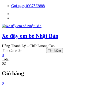
Skip
Gọi ngay 0937522888
to
Facebook
content
You
tube
Xe đẩy em bé Nhật Bản
Hàng Thanh Lý – Chất Lượng Cao
Tìm
Tìm kiếm
kiếm:
0
Total
0₫
Giỏ hàng
0