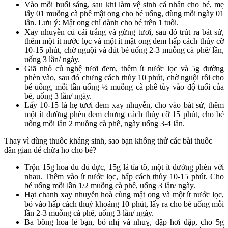
Vào mỗi buổi sáng, sau khi làm vệ sinh cá nhân cho bé, mẹ
lấy 01 muỗng cà phê mật ong cho bé uống, dùng mỗi ngày 01
lần. Lưu ý: Mật ong chỉ dành cho bé trên 1 tuổi.
Xay nhuyễn củ cải trắng và gừng tươi, sau đó trút ra bát sứ,
thêm một ít nước lọc và một ít mật ong đem hấp cách thủy cỡ
10-15 phút, chờ nguội và đút bé uống 2-3 muỗng cà phê/ lần,
uống 3 lần/ ngày.
Giã nhỏ củ nghệ tươi đem, thêm ít nước lọc và 5g đường
phèn vào, sau đó chưng cách thủy 10 phút, chờ nguội rồi cho
bé uống, mỗi lần uống ½ muỗng cà phê tùy vào độ tuổi của
bé, uống 3 lần/ ngày.
Lấy 10-15 lá hẹ tươi đem xay nhuyễn, cho vào bát sứ, thêm
một ít đường phèn đem chưng cách thủy cỡ 15 phút, cho bé
uống mỗi lần 2 muỗng cà phê, ngày uống 3-4 lần.
Thay vì dùng thuốc kháng sinh, sao bạn không thử các bài thuốc
dân gian để chữa ho cho bé?
Trộn 15g hoa đu đủ đực, 15g lá tía tô, một ít đường phèn với
nhau. Thêm vào ít nước lọc, hấp cách thủy 10-15 phút. Cho
bé uống mỗi lần 1/2 muỗng cà phê, uống 3 lần/ ngày.
Hạt chanh xay nhuyễn hoà cùng mật ong và một ít nước lọc,
bỏ vào hấp cách thuỷ khoảng 10 phút, lấy ra cho bé uống mỗi
lần 2-3 muỗng cà phê, uống 3 lần/ ngày.
Ba bông hoa lẻ bạn, bỏ nhị và nhuỵ, đập hơi dập, cho 5g