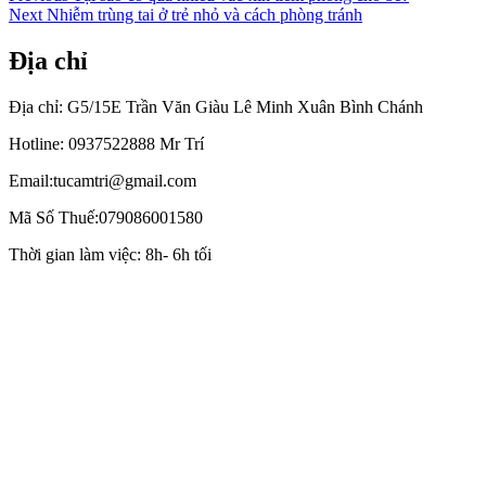
Next
post:
Next
Nhiễm trùng tai ở trẻ nhỏ và cách phòng tránh
hướng
post:
bài
Địa chỉ
viết
Địa chỉ: G5/15E Trần Văn Giàu Lê Minh Xuân Bình Chánh
Hotline: 0937522888 Mr Trí
Email:tucamtri@gmail.com
Mã Số Thuế:079086001580
Thời gian làm việc: 8h- 6h tối