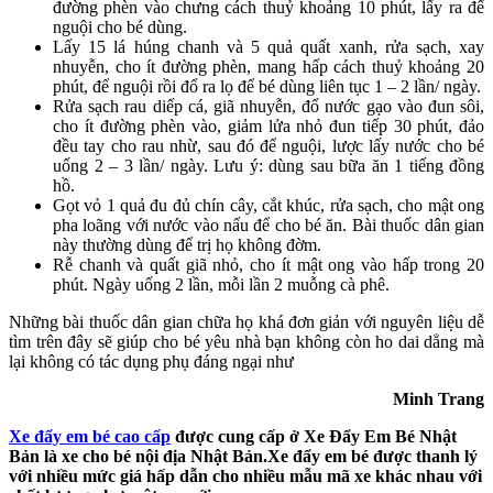
đường phèn vào chưng cách thuỷ khoảng 10 phút, lấy ra để
nguội cho bé dùng.
Lấy 15 lá húng chanh và 5 quả quất xanh, rửa sạch, xay
nhuyễn, cho ít đường phèn, mang hấp cách thuỷ khoảng 20
phút, để nguội rồi đổ ra lọ để bé dùng liên tục 1 – 2 lần/ ngày.
Rửa sạch rau diếp cá, giã nhuyễn, đổ nước gạo vào đun sôi,
cho ít đường phèn vào, giảm lửa nhỏ đun tiếp 30 phút, đảo
đều tay cho rau nhừ, sau đó để nguội, lược lấy nước cho bé
uống 2 – 3 lần/ ngày. Lưu ý: dùng sau bữa ăn 1 tiếng đồng
hồ.
Gọt vỏ 1 quả đu đủ chín cây, cắt khúc, rửa sạch, cho mật ong
pha loãng với nước vào nấu để cho bé ăn. Bài thuốc dân gian
này thường dùng để trị họ không đờm.
Rễ chanh và quất giã nhỏ, cho ít mật ong vào hấp trong 20
phút. Ngày uống 2 lần, mỗi lần 2 muỗng cà phê.
Những bài thuốc dân gian chữa họ khá đơn giản với nguyên liệu dễ
tìm trên đây sẽ giúp cho bé yêu nhà bạn không còn ho dai dẳng mà
lại không có tác dụng phụ đáng ngại như
Minh Trang
Xe đẩy em bé cao cấp
được cung cấp ở Xe Đẩy Em Bé Nhật
Bản là xe cho bé nội địa Nhật Bản.Xe đẩy em bé được thanh lý
với nhiều mức giá hấp dẫn cho nhiều mẫu mã xe khác nhau với