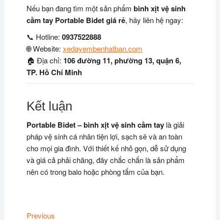
Nếu bạn đang tìm một sản phẩm
bình xịt vệ sinh
cầm tay Portable Bidet giá rẻ
, hãy liên hệ ngay:
📞 Hotline:
0937522888
🌐 Website:
xedayembenhatban.com
🏠 Địa chỉ:
106 đường 11, phường 13, quận 6,
TP. Hồ Chí Minh
Kết luận
Portable Bidet – bình xịt vệ sinh cầm tay
là giải
pháp vệ sinh cá nhân tiện lợi, sạch sẽ và an toàn
cho mọi gia đình. Với thiết kế nhỏ gọn, dễ sử dụng
và giá cả phải chăng, đây chắc chắn là sản phẩm
nên có trong balo hoặc phòng tắm của bạn.
Điều
Previous
Previous