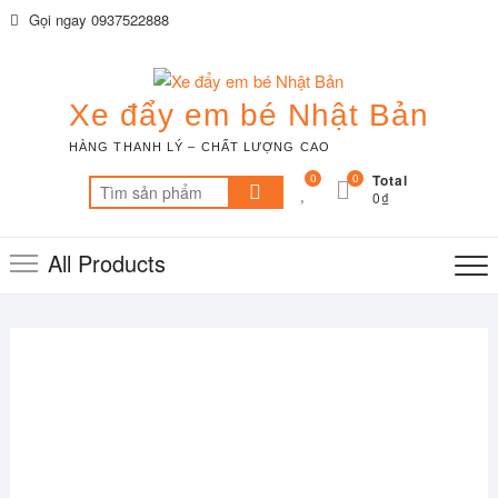
Skip
Gọi ngay 0937522888
to
content
Xe đẩy em bé Nhật Bản
HÀNG THANH LÝ – CHẤT LƯỢNG CAO
0
0
Total
Tìm
0₫
kiếm:
All Products