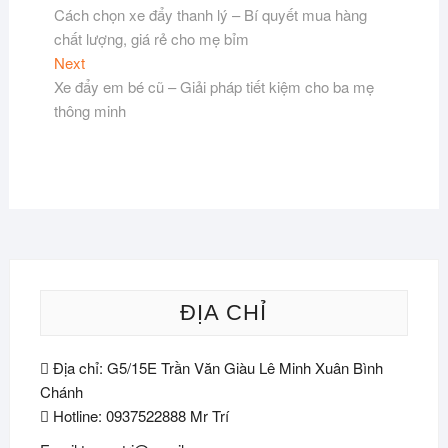
post:
Cách chọn xe đẩy thanh lý – Bí quyết mua hàng
hướng
chất lượng, giá rẻ cho mẹ bỉm
bài
Next
Next
viết
post:
Xe đẩy em bé cũ – Giải pháp tiết kiệm cho ba mẹ
thông minh
ĐỊA CHỈ
Địa chỉ: G5/15E Trần Văn Giàu Lê Minh Xuân Bình
Chánh
Hotline: 0937522888 Mr Trí