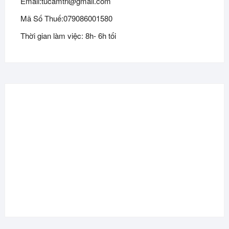
Email:tucamtri@gmail.com
Mã Số Thuế:079086001580
Thời gian làm việc: 8h- 6h tối