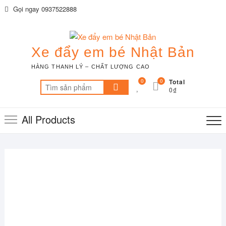
Skip
Gọi ngay 0937522888
to
content
Xe đẩy em bé Nhật Bản
HÀNG THANH LÝ – CHẤT LƯỢNG CAO
0
0
Total
Tìm
0₫
kiếm:
All Products