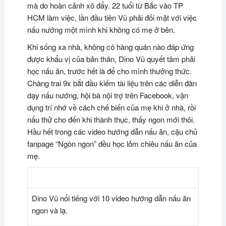
mà do hoàn cảnh xô đẩy. 22 tuổi từ Bắc vào TP
HCM làm việc, lần đầu tiên Vũ phải đối mặt với việc
nấu nướng một mình khi không có mẹ ở bên.
Khi sống xa nhà, không có hàng quán nào đáp ứng
được khẩu vị của bản thân, Dino Vũ quyết tâm phải
học nấu ăn, trước hết là để cho mình thưởng thức.
Chàng trai 9x bắt đầu kiếm tài liệu trên các diễn đàn
dạy nấu nướng, hội bà nội trợ trên Facebook, vận
dụng trí nhớ về cách chế biến của mẹ khi ở nhà, rồi
nấu thử cho đến khi thành thục, thấy ngon mới thôi.
Hầu hết trong các video hướng dẫn nấu ăn, cậu chủ
fanpage “Ngòn ngon” đều học lỏm chiêu nấu ăn của
mẹ.
Dino Vũ nổi tiếng với 10 video hướng dẫn nấu ăn
ngon và lạ.