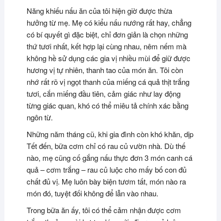
Năng khiếu nấu ăn của tôi hiện giờ được thừa
hưởng từ mẹ. Mẹ có kiểu nấu nướng rất hay, chẳng
có bí quyết gì đặc biệt, chỉ đơn giản là chọn những
thứ tươi nhất, kết hợp lại cùng nhau, nêm nếm mà
không hề sử dụng các gia vị nhiều mùi để giữ được
hương vị tự nhiên, thanh tao của món ăn. Tôi còn
nhớ rất rõ vị ngọt thanh của miếng cá quả thịt trắng
tươi, cắn miếng đầu tiên, cảm giác như lay động
từng giác quan, khó có thể miêu tả chính xác bằng
ngôn từ.
Những năm tháng cũ, khi gia đình còn khó khăn, dịp
Tết đến, bữa cơm chỉ có rau củ vườn nhà. Dù thế
nào, mẹ cũng cố gắng nấu thực đơn 3 món canh cá
quả – cơm trắng – rau củ luộc cho mấy bố con đủ
chất đủ vị. Mẹ luôn bày biện tươm tất, món nào ra
món đó, tuyệt đối không để lẫn vào nhau.
Trong bữa ăn ấ
y, tôi có thể cảm nhận được cơm