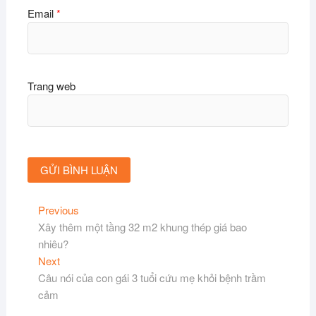
Email
*
Trang web
Điều
Previous
Previous
post:
Xây thêm một tầng 32 m2 khung thép giá bao
hướng
nhiêu?
bài
Next
Next
viết
post:
Câu nói của con gái 3 tuổi cứu mẹ khỏi bệnh trầm
cảm