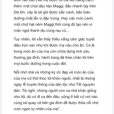
thêm một chút dầu hào Maggi, đảo nhanh tay trên
lửa lớn, vậy là sẽ giữ được sắc xanh, bảo toàn
dưỡng chất lẫn vị đặc trưng. Hay các món canh,
một chút hạt nêm Maggi thôi cũng đủ tạo nên vị
mặn ngọt thanh dịu cùng rau củ…
Tuy nhiên, tôi vẫn thấy thiếu vắng cảm giác tuyệt
diệu trọn vẹn như khi được mẹ nấu cho ăn. Có lẽ
trong món ăn của mẹ còn chứa đựng tình yêu
thương gia đình, hành trang đã theo chân tôi trên
mọi bước đường trong cuộc đời.
Nỗi nhớ nhà và những ký ức đẹp về món ăn của
của mẹ cứ thôi thúc tôi khôn nguôi, nhất là những
ngày lễ truyền thống của dân tộc như Tết nguyên
đán. Tôi nghĩ, những người con xa nhà khác giống
như tôi, dù có đi xa đến đâu, sống ở bất cứ nơi nào
cũng sẽ quay về bên gia đình để được thỏa nỗi nhớ
món ngon tự nhiên của mẹ”.