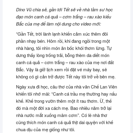
Dino Vũ chia sẻ, gần tới Tết sẽ về nhà tầm sư học
đạo món
canh cá quả – cơm trắng – rau xào kiểu
Bắc của mẹ để làm nội dung cho video mới:
“
G
ần Tết, trời lành lạnh khiến cảm xúc thêm đôi
phần nhạy bén. Hôm rồi, khi đang ngồi trong một
nhà hàng, tôi nhìn món ăn bốc khói thơm lừng. Tự
dưng thấy lòng trống trải, bỗng thèm da diết món
canh cá quả – cơm trắng – rau xào của mẹ nơi đất
Bắc. Vậy là giở lịch xem rồi đặt vé máy bay, sẽ
không có gì cản trở được Tết này tôi trở về bên mẹ.
Ngày xưa đi học, câu thơ của nhà văn Chế Lan Viên
khiến tôi nhớ mãi: “Canh cá trầu mẹ thường hay nấu
khế. Khế trong vườn thêm một ít rau thơm. Ừ, thế
đó mà một đời xa cách mẹ. Bao nhiêu năm trở lại
nhà nước mắt xuống mâm cơm”. Có lẽ nhà thơ
cũng thích món canh cá quả thịt dai quyện với khế
chua dịu của mẹ giống như tôi.