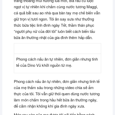
trắng thoảng mùi hương lúa mới, đĩa rau củ luộc
ngọt vị tự nhiên khi chấm cùng nước tương Maggi,
cá quả bắt sau ao nhà qua bàn tay mẹ chế biến vẫn
giữ trọn vị tươi ngon. Tôi ăn say sưa như thưởng
thức bữa tiệc linh đình ngày Tết, thầm thán phục
“người phụ nữ của đời tôi” luôn biết cách biến tấu
bữa ăn thường nhật của gia đình thêm hấp dẫn.
Phong cách nấu ăn tự nhiên, đơn giản nhưng tinh
tế của Dino Vũ khởi nguồn từ mẹ.
Phong cách nấu ăn tự nhiên, đơn giản nhưng tinh tế
của mẹ thấm sâu trong những video chia sẻ ẩm
thực của tôi. Tôi vẫn giữ thói quen dùng nước tương
làm món chấm trong hầu hết bữa ăn thường ngày,
để cảm nhận không khí gia đình ngày xưa.
Món rau xào của mẹ được tôi cải tiến bằng cách