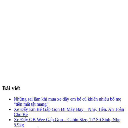
Bài viết
Những sai lầm khi mua xe đẩy em bé cũ khiến nhiều bố mẹ
“tiền mất tật mang”
Xe Đẩy Em Bé Gấp Gọn Đi Máy Bay – Nhẹ, Tiện, An Toàn
Cho Bé
Xe Đẩy GB Wee Gấp Gọn – Cabin Size, Từ Sơ Sinh, Nhẹ
5.9kg