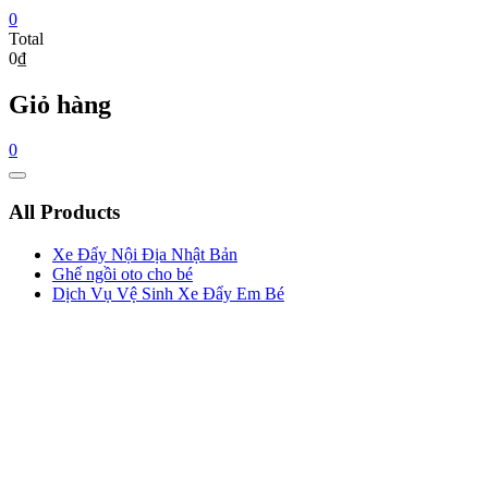
0
Total
0₫
Giỏ hàng
0
Catalog
Menu
All Products
Xe Đẩy Nội Địa Nhật Bản
Ghế ngồi oto cho bé
Dịch Vụ Vệ Sinh Xe Đẩy Em Bé