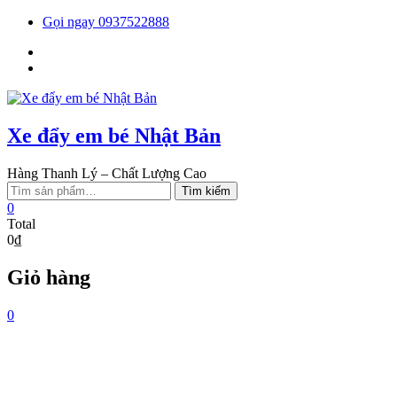
Skip
Gọi ngay 0937522888
to
Facebook
content
You
tube
Xe đẩy em bé Nhật Bản
Hàng Thanh Lý – Chất Lượng Cao
Tìm
Tìm kiếm
kiếm:
0
Total
0₫
Giỏ hàng
0