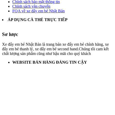
Chính sách bảo mật thông tin
Chính sách vận chuyển
FQA về xe đẩy em bé Nhật Bản
ÁP DỤNG CÀ THẺ TRỰC TIẾP
Sơ lược
Xe đẩy em bé Nhật Bản là trang bán xe đẩy em bé chính hãng, xe
đẩy em bé thanh lý, xe đẩy em bé second hand.Chúng tôi cam kết
chất lượng sản phẩm cũng như hậu mãi cho quý khách
WEBSITE BÁN HÀNG ĐÁNG TIN CẬY