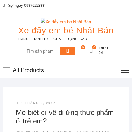
Skip
Gọi ngay 0937522888
to
content
Xe đẩy em bé Nhật Bản
HÀNG THANH LÝ – CHẤT LƯỢNG CAO
0
0
Total
Tìm
0₫
kiếm:
All Products
24 THÁNG 3, 2017
Mẹ biết gì về dị ứng thực phẩm
ở trẻ em?