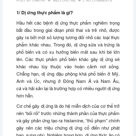
POST BY
CAMTRI
MẸO CHO MẸ
NO COMMENTS
1/ Dị ứng thực phẩm là gì?
Hầu hết các bệnh dị ứng thực phẩm nghiêm trọng
bắt đầu trong giai đoạn phôi thai và trẻ nhỏ, được
gây ra bởi một số lượng tương đối nhỏ các loại thực
phẩm khác nhau. Trong đó, dị ứng sữa và trứng là
phổ biến và có xu hướng biến mất sau khi bé lớn
lên. Các thực phẩm phổ biến khác gây dị ứng sẽ
khác nhau tùy thuộc vào hoàn cảnh nơi sống.
Chẳng hạn, dị ứng đậu phộng khá phổ biến ở Mỹ,
Anh và Úc, nhưng ở Đông Nam Á và Nam Âu,
cá và hải sản lại là trường hợp có nhiều người dị ứng
hơn hẳn.
Cơ chế gây dị ứng là do hệ miễn dịch của cơ thể trở
nên “bối rối” trước những thành phần của thực phẩm
và gây phản ứng tạo ra histamine, “thủ phạm” chính
gây nên các triệu chứng dị ứng cổ điển như phát
ban, sưng phù. Nghiêm trọng hơn, dị ứng thức ăn có