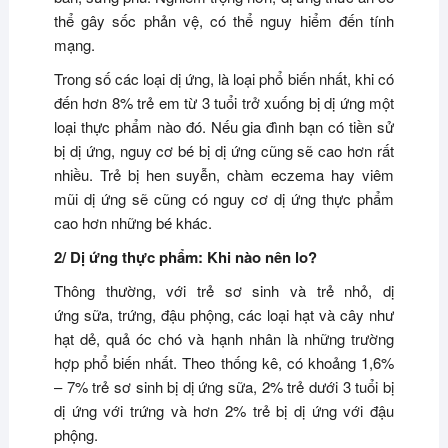
thể gây sốc phản vệ, có thể nguy hiểm đến tính
mạng.
Trong số các loại dị ứng, là loại phổ biến nhất, khi có
đến hơn 8% trẻ em từ 3 tuổi trở xuống bị dị ứng một
loại thực phẩm nào đó. Nếu gia đình bạn có tiền sử
bị dị ứng, nguy cơ bé bị dị ứng cũng sẽ cao hơn rất
nhiều. Trẻ bị hen suyễn, chàm eczema hay viêm
mũi dị ứng sẽ cũng có nguy cơ dị ứng thực phẩm
cao hơn những bé khác.
2/ Dị ứng thực phẩm: Khi nào nên lo?
Thông thường, với trẻ sơ sinh và trẻ nhỏ, dị
ứng sữa, trứng, đậu phộng, các loại hạt và cây như
hạt dẻ, quả óc chó và hạnh nhân là những trường
hợp phổ biến nhất. Theo thống kê, có khoảng 1,6%
– 7% trẻ sơ sinh bị dị ứng sữa, 2% trẻ dưới 3 tuổi bị
dị ứng với trứng và hơn 2% trẻ bị dị ứng với đậu
phộng.