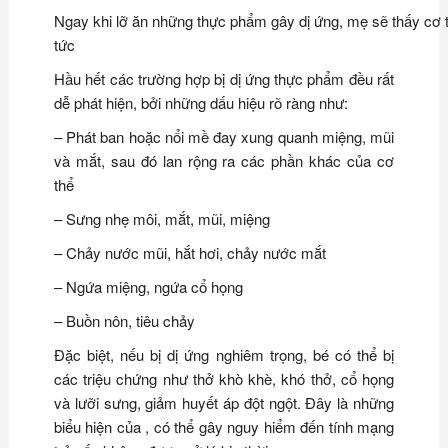
Ngay khi lỡ ăn những thực phẩm gây dị ứng, mẹ sẽ thấy cơ t
tức
Hầu hết các trường hợp bị dị ứng thực phẩm đều rất
dễ phát hiện, bởi những dấu hiệu rõ ràng như:
– Phát ban hoặc nổi mề đay xung quanh miệng, mũi
và mắt, sau đó lan rộng ra các phần khác của cơ
thể
– Sưng nhẹ môi, mắt, mũi, miệng
– Chảy nước mũi, hắt hơi, chảy nước mắt
– Ngứa miệng, ngứa cổ họng
– Buồn nôn, tiêu chảy
Đặc biệt, nếu bị dị ứng nghiêm trọng, bé có thể bị
các triệu chứng như thở khò khè, khó thở, cổ họng
và lưỡi sưng, giảm huyết áp đột ngột. Đây là những
biểu hiện của , có thể gây nguy hiểm đến tính mạng