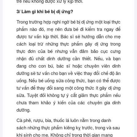
trẻ nếu không được xử lý kịp thời.
3/ Làm gì khi bé bị dị ứng?
Trong trường hợp nghi ngờ bé bị dị ứng một loại thực
phẩm nào đó, mẹ nên đưa bé đi kiểm tra ngay để
được tư vấn kịp thời. Bác sĩ sẽ hướng dẫn cho mẹ
cách loại trừ những thực phẩm gây dị ứng trong
thực đơn của bé nhưng vẫn đảm bảo cục cưng
nhận đủ chất dinh dưỡng cần thiết. Nếu, và bạn
đang cho con bú, bác sĩ hoặc chuyên viên dinh
dưỡng sẽ tư vấn cho bạn về việc thay đổi chế độ ăn
uống. Nếu bé uống sữa công thức, bạn có thể được
tư vấn để thay đổi sang một công thức ít gây dị ứng
sữa. Tuyệt đối không tự ý cắt giảm thực phẩm nếu
chưa tham khảo ý kiến của các chuyên gia dinh
dưỡng.
Cà phê, rượu, bia, thuốc lá luôn nằm trong danh
sách những thực phẩm kiêng kỵ trước, trong và sau
khi sinh cho mẹ. Không chỉ trong thời gian mang