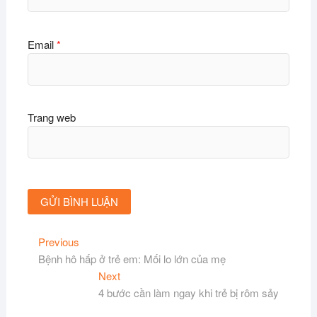
Email
*
Trang web
Điều
Previous
Previous
post:
Bệnh hô hấp ở trẻ em: Mối lo lớn của mẹ
hướng
Next
Next
bài
post:
4 bước cần làm ngay khi trẻ bị rôm sảy
viết