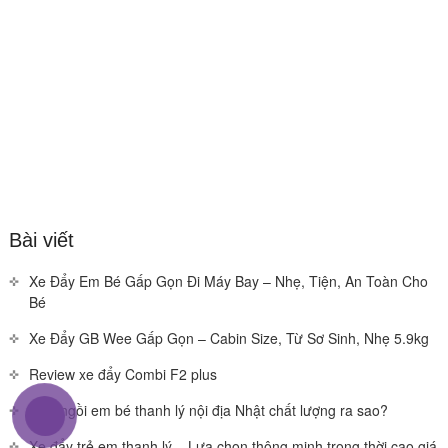
Bài viết
Xe Đẩy Em Bé Gấp Gọn Đi Máy Bay – Nhẹ, Tiện, An Toàn Cho
Bé
Xe Đẩy GB Wee Gấp Gọn – Cabin Size, Từ Sơ Sinh, Nhẹ 5.9kg
Review xe đẩy Combi F2 plus
Ghế ngồi em bé thanh lý nội địa Nhật chất lượng ra sao?
Xe đẩy trẻ em thanh lý – Lựa chọn thông minh trong thời cao giá