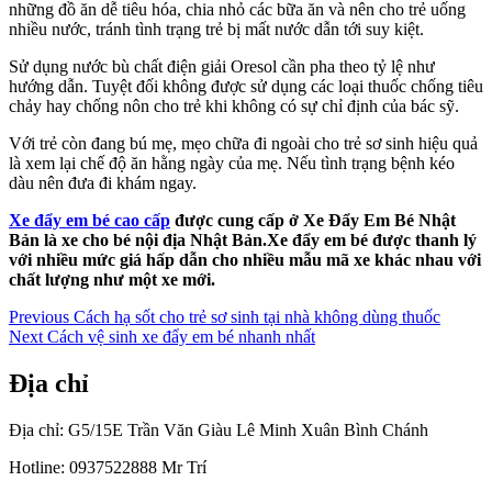
những đồ ăn dễ tiêu hóa, chia nhỏ các bữa ăn và nên cho trẻ uống
nhiều nước, tránh tình trạng trẻ bị mất nước dẫn tới suy kiệt.
Sử dụng nước bù chất điện giải Oresol cần pha theo tỷ lệ như
hướng dẫn. Tuyệt đối không được sử dụng các loại thuốc chống tiêu
chảy hay chống nôn cho trẻ khi không có sự chỉ định của bác sỹ.
Với trẻ còn đang bú mẹ, mẹo chữa đi ngoài cho trẻ sơ sinh hiệu quả
là xem lại chế độ ăn hằng ngày của mẹ. Nếu tình trạng bệnh kéo
dàu nên đưa đi khám ngay.
Xe đẩy em bé cao cấp
được cung cấp ở Xe Đẩy Em Bé Nhật
Bản là xe cho bé nội địa Nhật Bản.Xe đẩy em bé được thanh lý
với nhiều mức giá hấp dẫn cho nhiều mẫu mã xe khác nhau với
chất lượng như một xe mới.
Điều
Previous
Previous
Cách hạ sốt cho trẻ sơ sinh tại nhà không dùng thuốc
Next
post:
Next
Cách vệ sinh xe đẩy em bé nhanh nhất
hướng
post:
bài
Địa chỉ
viết
Địa chỉ: G5/15E Trần Văn Giàu Lê Minh Xuân Bình Chánh
Hotline: 0937522888 Mr Trí