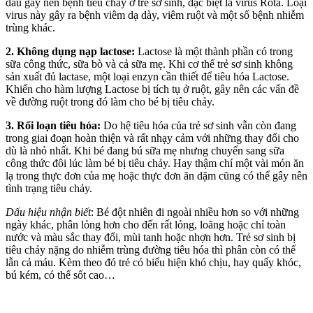
đầu gây nên bệnh tiêu chảy ở trẻ sơ sinh, đặc biệt là virus Rota. Loại
virus này gây ra bệnh viêm dạ dày, viêm ruột và một số bệnh nhiễm
trùng khác.
2. Không dụng nạp lactose:
Lactose là một thành phần có trong
sữa công thức, sữa bò và cả sữa mẹ. Khi cơ thể trẻ sơ sinh không
sản xuất đủ lactase, một loại enzyn cần thiết để tiêu hóa Lactose.
Khiến cho hàm lượng Lactose bị tích tụ ở ruột, gây nên các vấn đề
về đường ruột trong đó làm cho bé bị tiêu chảy.
3. Rối loạn tiêu hóa:
Do hệ tiêu hóa của trẻ sơ sinh vẫn còn đang
trong giai đoạn hoàn thiện và rất nhạy cảm với những thay đổi cho
dù là nhỏ nhất. Khi bé đang bú sữa mẹ nhưng chuyển sang sữa
công thức đôi lúc làm bé bị tiêu chảy. Hay thậm chí một vài món ăn
lạ trong thực đơn của mẹ hoặc thực đơn ăn dặm cũng có thể gây nên
tình trạng tiêu chảy.
Dấu hiệu nhận biết
: Bé đột nhiên đi ngoài nhiều hơn so với những
ngày khác, phân lỏng hơn cho đến rất lỏng, loãng hoặc chỉ toàn
nước và màu sắc thay đổi, mùi tanh hoặc nhợn hơn. Trẻ sơ sinh bị
tiêu chảy nặng do nhiễm trùng đường tiêu hóa thì phân còn có thể
lẫn cả máu. Kèm theo đó trẻ có biểu hiện khó chịu, hay quấy khóc,
bú kém, có thể sốt cao…