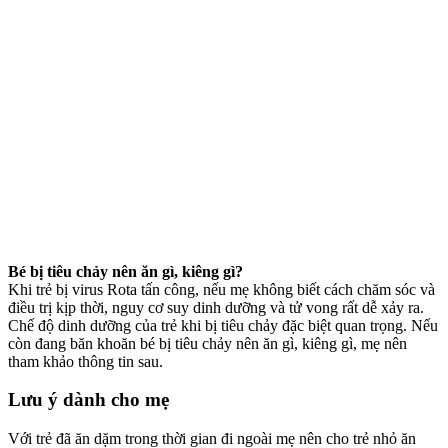
Bé bị tiêu chảy nên ăn gì, kiêng gì?
Khi trẻ bị virus Rota tấn công, nếu mẹ không biết cách chăm sóc và
điều trị kịp thời, nguy cơ suy dinh dưỡng và tử vong rất dễ xảy ra.
Chế độ dinh dưỡng của trẻ khi bị tiêu chảy đặc biệt quan trọng. Nếu
còn đang băn khoăn bé bị tiêu chảy nên ăn gì, kiêng gì, mẹ nên
tham khảo thông tin sau.
Lưu ý dành cho mẹ
Với trẻ đã ăn dặm trong thời gian đi ngoài mẹ nên cho trẻ nhỏ ăn