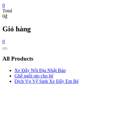
0
Total
0₫
Giỏ hàng
0
Catalog
Menu
All Products
Xe Đẩy Nội Địa Nhật Bản
Ghế ngồi oto cho bé
Dịch Vụ Vệ Sinh Xe Đẩy Em Bé