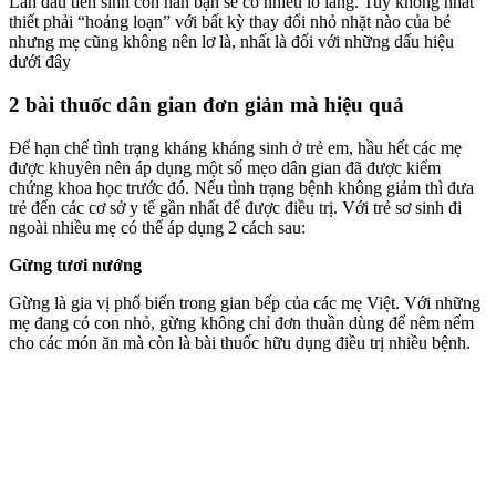
Lần đầu tiên sinh con hẳn bạn sẽ có nhiều lo lắng. Tuy không nhất
thiết phải “hoảng loạn” với bất kỳ thay đổi nhỏ nhặt nào của bé
nhưng mẹ cũng không nên lơ là, nhất là đối với những dấu hiệu
dưới đây
2 bài thuốc dân gian đơn giản mà hiệu quả
Để hạn chế tình trạng kháng kháng sinh ở trẻ em, hầu hết các mẹ
được khuyên nên áp dụng một số mẹo dân gian đã được kiểm
chứng khoa học trước đó. Nếu tình trạng bệnh không giảm thì đưa
trẻ đến các cơ sở y tế gần nhất để được điều trị. Với trẻ sơ sinh đi
ngoài nhiều mẹ có thể áp dụng 2 cách sau:
Gừng tươi nướng
Gừng là gia vị phổ biến trong gian bếp của các mẹ Việt. Với những
mẹ đang có con nhỏ, gừng không chỉ đơn thuần dùng để nêm nếm
cho các món ăn mà còn là bài thuốc hữu dụng điều trị nhiều bệnh.