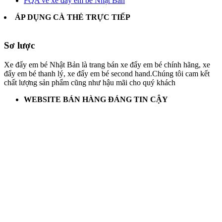
FQA về xe đẩy em bé Nhật Bản
ÁP DỤNG CÀ THẺ TRỰC TIẾP
Sơ lược
Xe đẩy em bé Nhật Bản là trang bán xe đẩy em bé chính hãng, xe
đẩy em bé thanh lý, xe đẩy em bé second hand.Chúng tôi cam kết
chất lượng sản phẩm cũng như hậu mãi cho quý khách
WEBSITE BÁN HÀNG ĐÁNG TIN CẬY