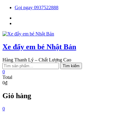
Skip
Gọi ngay 0937522888
to
Facebook
content
You
tube
Xe đẩy em bé Nhật Bản
Hàng Thanh Lý – Chất Lượng Cao
Tìm
Tìm kiếm
kiếm:
0
Total
0₫
Giỏ hàng
0