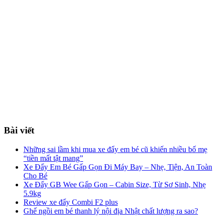
Bài viết
Những sai lầm khi mua xe đẩy em bé cũ khiến nhiều bố mẹ
“tiền mất tật mang”
Xe Đẩy Em Bé Gấp Gọn Đi Máy Bay – Nhẹ, Tiện, An Toàn
Cho Bé
Xe Đẩy GB Wee Gấp Gọn – Cabin Size, Từ Sơ Sinh, Nhẹ
5.9kg
Review xe đẩy Combi F2 plus
Ghế ngồi em bé thanh lý nội địa Nhật chất lượng ra sao?