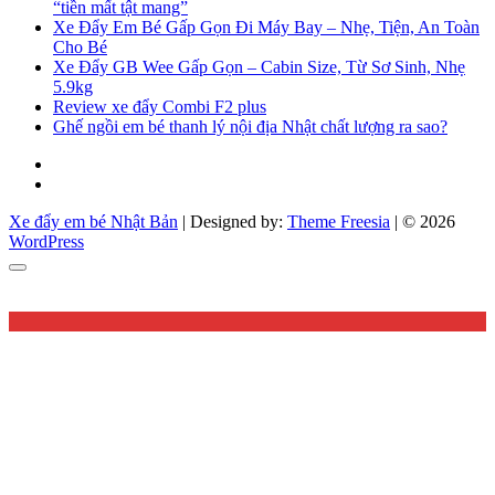
“tiền mất tật mang”
Xe Đẩy Em Bé Gấp Gọn Đi Máy Bay – Nhẹ, Tiện, An Toàn
Cho Bé
Xe Đẩy GB Wee Gấp Gọn – Cabin Size, Từ Sơ Sinh, Nhẹ
5.9kg
Review xe đẩy Combi F2 plus
Ghế ngồi em bé thanh lý nội địa Nhật chất lượng ra sao?
Facebook
You
tube
Xe đẩy em bé Nhật Bản
| Designed by:
Theme Freesia
| © 2026
WordPress
Go
to
top