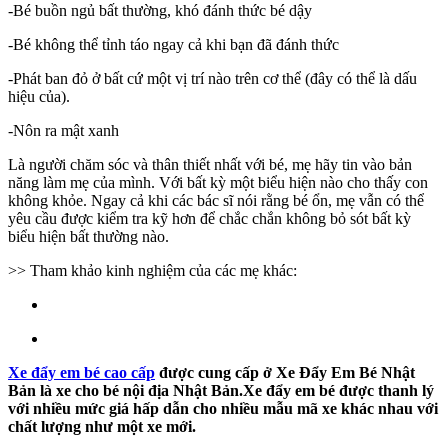
-Bé buồn ngủ bất thường, khó đánh thức bé dậy
-Bé không thể tỉnh táo ngay cả khi bạn đã đánh thức
-Phát ban đỏ ở bất cứ một vị trí nào trên cơ thể (đây có thể là dấu
hiệu của).
-Nôn ra mật xanh
Là người chăm sóc và thân thiết nhất với bé, mẹ hãy tin vào bản
năng làm mẹ của mình. Với bất kỳ một biểu hiện nào cho thấy con
không khỏe. Ngay cả khi các bác sĩ nói rằng bé ổn, mẹ vẫn có thể
yêu cầu được kiểm tra kỹ hơn để chắc chắn không bỏ sót bất kỳ
biểu hiện bất thường nào.
>> Tham khảo kinh nghiệm của các mẹ khác:
Xe đẩy em bé cao cấp
được cung cấp ở Xe Đẩy Em Bé Nhật
Bản là xe cho bé nội địa Nhật Bản.Xe đẩy em bé được thanh lý
với nhiều mức giá hấp dẫn cho nhiều mẫu mã xe khác nhau với
chất lượng như một xe mới.