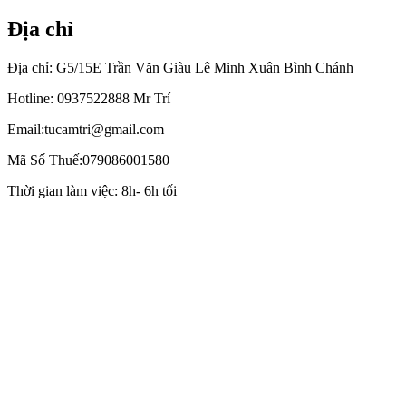
hướng
post:
bài
Địa chỉ
viết
Địa chỉ: G5/15E Trần Văn Giàu Lê Minh Xuân Bình Chánh
Hotline: 0937522888 Mr Trí
Email:tucamtri@gmail.com
Mã Số Thuế:079086001580
Thời gian làm việc: 8h- 6h tối