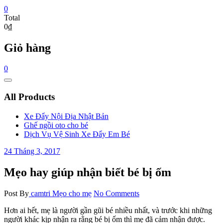
0
Total
0₫
Giỏ hàng
0
Catalog
Menu
All Products
Xe Đẩy Nội Địa Nhật Bản
Ghế ngồi oto cho bé
Dịch Vụ Vệ Sinh Xe Đẩy Em Bé
24 Tháng 3, 2017
Mẹo hay giúp nhận biết bé bị ốm
Post By
camtri
Mẹo cho mẹ
No Comments
Hơn ai hết, mẹ là người gần gũi bé nhiều nhất, và trước khi những
người khác kịp nhận ra rằng bé bị ốm thì mẹ đã cảm nhận được.