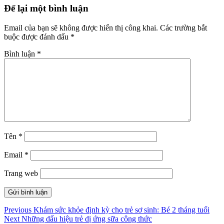
Để lại một bình luận
Email của bạn sẽ không được hiển thị công khai.
Các trường bắt
buộc được đánh dấu
*
Bình luận
*
Tên
*
Email
*
Trang web
Điều
Previous
Previous
Khám sức khỏe định kỳ cho trẻ sơ sinh: Bé 2 tháng tuổi
Next
post:
Next
Những dấu hiệu trẻ dị ứng sữa công thức