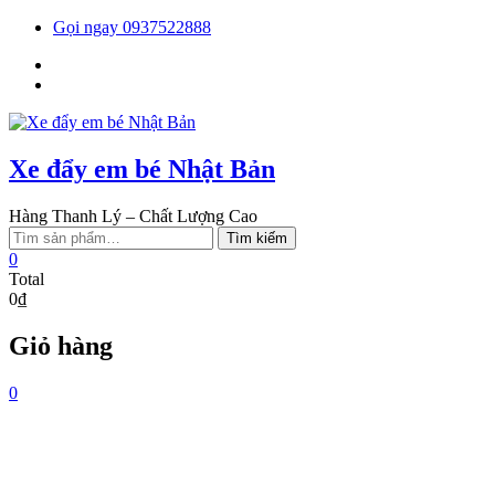
Skip
Gọi ngay 0937522888
to
Facebook
content
You
tube
Xe đẩy em bé Nhật Bản
Hàng Thanh Lý – Chất Lượng Cao
Tìm
Tìm kiếm
kiếm:
0
Total
0₫
Giỏ hàng
0