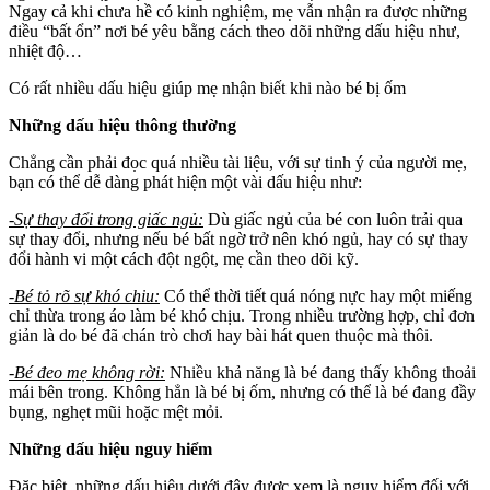
Ngay cả khi chưa hề có kinh nghiệm, mẹ vẫn nhận ra được những
điều “bất ổn” nơi bé yêu bằng cách theo dõi những dấu hiệu như,
nhiệt độ…
Có rất nhiều dấu hiệu giúp mẹ nhận biết khi nào bé bị ốm
Những dấu hiệu thông thường
Chẳng cần phải đọc quá nhiều tài liệu, với sự tinh ý của người mẹ,
bạn có thể dễ dàng phát hiện một vài dấu hiệu như:
-Sự thay đổi trong giấc ngủ:
Dù giấc ngủ của bé con luôn trải qua
sự thay đổi, nhưng nếu bé bất ngờ trở nên khó ngủ, hay có sự thay
đổi hành vi một cách đột ngột, mẹ cần theo dõi kỹ.
-Bé tỏ rõ sự khó chiu:
Có thể thời tiết quá nóng nực hay một miếng
chỉ thừa trong áo làm bé khó chịu. Trong nhiều trường hợp, chỉ đơn
giản là do bé đã chán trò chơi hay bài hát quen thuộc mà thôi.
-Bé đeo mẹ không rời:
Nhiều khả năng là bé đang thấy không thoải
mái bên trong. Không hẳn là bé bị ốm, nhưng có thể là bé đang đầy
bụng, nghẹt mũi hoặc mệt mỏi.
Những dấu hiệu nguy hiểm
Đặc biệt, những dấu hiệu dưới đây được xem là nguy hiểm đối với