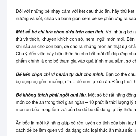
Đôi với những bé nhạy cảm với kết cấu thức ăn, hãy thử kết
nướng và sốt, cháo và bánh giòn xem bé sẽ phản ứng ra sao
Một số bé chỉ lựa chọn dựa trên cảm tính
. Với những bé 
thử và thích, khuyến khích con sờ, nếm, ngửi món mới. Bên
khi nấu ăn cho con bạn, để cho ra những món ăn thật sự ch
Chú ý đến việc bày biện thức ăn cho bắt mắt để đáp ứng nhu
phẩm chính là cho bé tham gia vào quá trình mua sắm, sơ 
Bé kén chọn chỉ vì muốn tự đút cho mình.
Bạn có thể chu
bộ dụng cụ gồm muỗng, nĩa… để con tự xúc ăn. Đồng thời, h
Bé không thích phải ngồi quá lâu.
Một số bé rất năng động
món có thể ăn trong thời gian ngắn – 10 phút là thời lượng l
món ăn bốc trong tầm với của bé để bé dễ dàng tự lấy thức ă
Ăn bốc là một kỹ năng giúp bé rèn luyện cơ tinh của bàn tay
cách để bé làm quen với đa dạng các loại thức ăn màu sắc, m