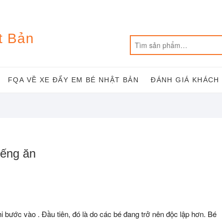
t Bản
FQA VỀ XE ĐẨY EM BÉ NHẬT BẢN
ĐÁNH GIÁ KHÁCH
iếng ăn
hi bước vào . Đầu tiên, đó là do các bé đang trở nên độc lập hơn. Bé