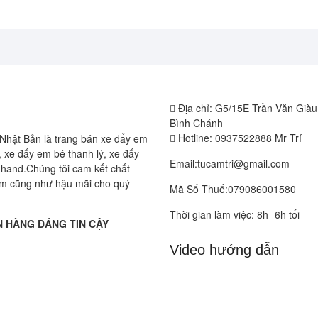
Địa chỉ: G5/15E Trần Văn Già
Bình Chánh
Hotline: 0937522888 Mr Trí
Nhật Bản là trang bán xe đẩy em
 xe đẩy em bé thanh lý, xe đẩy
Email:tucamtri@gmail.com
hand.Chúng tôi cam kết chất
m cũng như hậu mãi cho quý
Mã Số Thuế:079086001580
Thời gian làm việc: 8h- 6h tối
 HÀNG ĐÁNG TIN CẬY
Video hướng dẫn