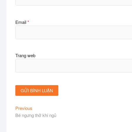
Email
*
Trang web
Điều
Previous
Previous
post:
Bé ngưng thở khi ngủ
hướng
bài