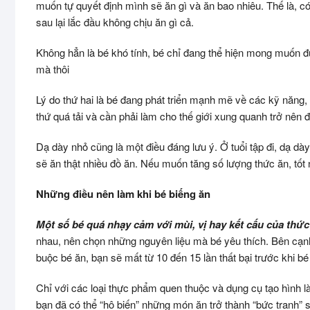
muốn tự quyết định mình sẽ ăn gì và ăn bao nhiêu. Thế là, 
sau lại lắc đầu không chịu ăn gì cả.
Không hẳn là bé khó tính, bé chỉ đang thể hiện mong muốn đ
mà thôi
Lý do thứ hai là bé đang phát triển mạnh mẽ về các kỹ năng,
thứ quá tải và cần phải làm cho thế giới xung quanh trở nên
Dạ dày nhỏ cũng là một điều đáng lưu ý. Ở tuổi tập đi, dạ d
sẽ ăn thật nhiều đồ ăn. Nếu muốn tăng số lượng thức ăn, tốt 
Những điều nên làm khi bé biếng ăn
Một số bé quá nhạy cảm với mùi, vị hay kết cấu của thức
nhau, nên chọn những nguyên liệu mà bé yêu thích. Bên cạn
buộc bé ăn, bạn sẽ mất từ 10 đến 15 lần thất bại trước khi 
Chỉ với các loại thực phẩm quen thuộc và dụng cụ tạo hình l
bạn đã có thể “hô biến” những món ăn trở thành “bức tranh” s