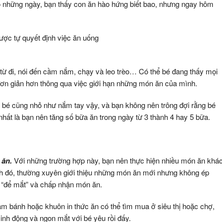
có những ngày, bạn thấy con ăn hào hứng biết bao, nhưng ngay hôm
ược tự quyết định việc ăn uống
 từ đi, nói đến cầm nắm, chạy và leo trèo… Có thể bé đang thấy mọi
 đơn giản hơn thông qua việc giới hạn những món ăn của mình.
ày bé cũng nhỏ như nắm tay vậy, và bạn không nên trông đợi rằng bé
nhất là bạn nên tăng số bữa ăn trong ngày từ 3 thành 4 hay 5 bữa.
 ăn.
Với những trường hợp này, bạn nên thực hiện nhiều món ăn khá
h đó, thường xuyên giới thiệu những món ăn mới nhưng không ép
bé “để mắt” và chấp nhận món ăn.
àm bánh hoặc khuôn in thức ăn có thể tìm mua ở siêu thị hoặc chợ,
inh động và ngon mắt với bé yêu rồi đấy.