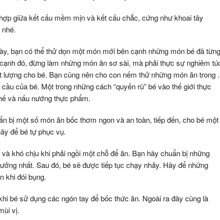
 hợp giữa kết cấu mềm mịn và kết cấu chắc, cứng như khoai tây
 nhé.
này, bạn có thể thử dọn một món mới bên cạnh những món bé đã từn
 cạnh đó, đừng làm những món ăn sơ sài, mà phải thực sự nghiêm tú
ất lượng cho bé. Bạn cũng nên cho con nếm thử những món ăn trong .
 cầu của bé. Một trong những cách “quyến rũ” bé vào thế giới thực
chế và nấu nướng thực phẩm.
ẩn bị một số món ăn bốc thơm ngon và an toàn, tiếp đến, cho bé một
ãy để bé tự phục vụ.
 và khó chịu khi phải ngồi một chỗ để ăn. Bạn hãy chuẩn bị những
ý tưởng nhất. Sau đó, bé sẽ được tiếp tục chạy nhảy. Hãy để những
n khi đói bụng.
 khi bé sử dụng các ngón tay để bốc thức ăn. Ngoài ra đây cũng là
ùi vị.