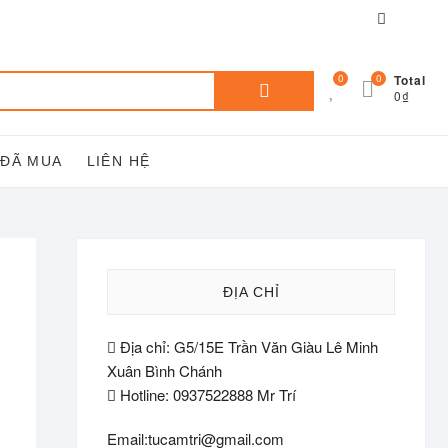
Facebook
You
tube
Tìm
0
0
Total
0₫
kiếm:
 ĐÃ MUA
LIÊN HỆ
ĐỊA CHỈ
Địa chỉ: G5/15E Trần Văn Giàu Lê Minh
Xuân Bình Chánh
Hotline: 0937522888 Mr Trí
Email:tucamtri@gmail.com