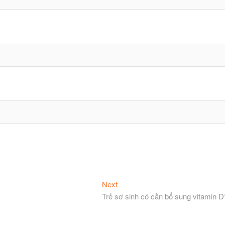
Next
Next
post:
Trẻ sơ sinh có cần bổ sung vitamin D