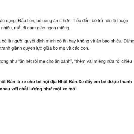
c dụng. Đầu tiên, bé càng ăn ít hơn. Tiếp đến, bé trở nên lệ thuộc
o nhiêu, mất đi cảm giác ngon miệng.
bé là người quyết định mình có ăn hay không và ăn bao nhiêu. Đừn
ể tranh giành quyền lực giữa bố mẹ và các con.
ợng như “ăn hết rồi mẹ cho ăn bánh”, “thêm vài miếng nữa rồi chiều
t Bản là xe cho bé nội địa Nhật Bản.Xe đẩy em bé được thanh
 nhau với chất lượng như một xe mới.