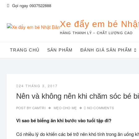
Skip
Gọi ngay 0937522888
to
content
Xe đẩy em bé Nhậ
HÀNG THANH LÝ – CHẤT LƯỢNG CAO
TRANG CHỦ
SẢN PHẨM
ĐÁNH GIÁ SẢN PHẨM
24 THÁNG 3, 2017
Nên và không nên khi chăm sóc bé b
POST BY
CAMTRI
MẸO CHO MẸ
NO COMMENTS
Vì sao bé biếng ăn khi bước vào tuổi tập đi?
Có nhiều lý do khiến các bé trở nên khó tính trong ăn uống k