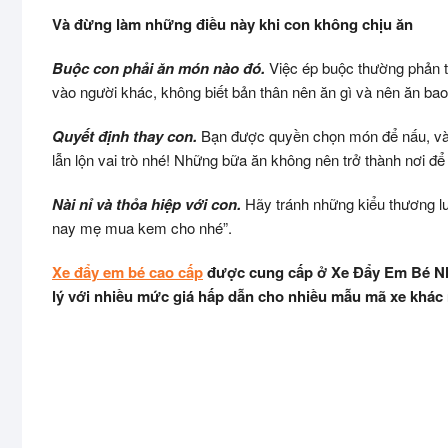
Và đừng làm những điều này khi con không chịu ăn
Buộc con phải ăn món nào đó.
Việc ép buộc thường phản tá
vào người khác, không biết bản thân nên ăn gì và nên ăn ba
Quyết định thay con.
Bạn được quyền chọn món để nấu, và 
lẫn lộn vai trò nhé! Những bữa ăn không nên trở thành nơi đ
Nài nỉ và thỏa hiệp với con.
Hãy tránh những kiểu thương lư
nay mẹ mua kem cho nhé”.
Xe đẩy em bé cao cấp
được cung cấp ở Xe Đẩy Em Bé Nhậ
lý với nhiều mức giá hấp dẫn cho nhiều mẫu mã xe khác