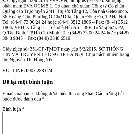
© Copyright 2004-2013 EVA.VN, all rights reserved. Sử dụng
phần mềm EVA OCM 5.1. Cơ quan chủ quản: Công ty Cổ phần
Quảng cáo Trực tuyến 24H. Trụ sở: Tầng 12, Tòa nhà Geleximco,
36 Hoàng Cầu, Phường Ô Chợ Dừa, Quận Đống Đa, TP Hà Nội.
Tel: (84-4) 73 00 24 24 hoặc (84-4) 3512 1806 – Fax: (84-4) 3512
1804. VPĐD: Tầng 5 – Toà nhà Hải Âu – 39B Trường Sơn, P2,
Q.Tân Bình, TP.Hồ Chí Minh. Tel: (84-8) 73 00 24 24 hoặc (84-8)
3848 9845 – Fax: (84-8) 3848 6519.
Giấy phép số: 351/GP-TMĐT ngày cấp 5/2/2015. SỞ THÔNG
TIN VÀ TRUYỀN THÔNG TP HÀ NỘI. Chịu trách nhiệm trang
tin: Nguyễn Thị Hồng Yến
HOTLINE: 0903 288 624
Để lại một bình luận
Email của bạn sẽ không được hiển thị công khai.
Các trường bắt
buộc được đánh dấu
*
Bình luận
*