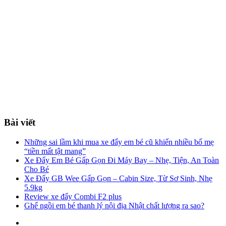
Bài viết
Những sai lầm khi mua xe đẩy em bé cũ khiến nhiều bố mẹ
“tiền mất tật mang”
Xe Đẩy Em Bé Gấp Gọn Đi Máy Bay – Nhẹ, Tiện, An Toàn
Cho Bé
Xe Đẩy GB Wee Gấp Gọn – Cabin Size, Từ Sơ Sinh, Nhẹ
5.9kg
Review xe đẩy Combi F2 plus
Ghế ngồi em bé thanh lý nội địa Nhật chất lượng ra sao?
Facebook