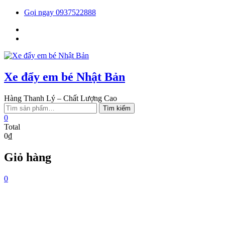
Skip
Gọi ngay 0937522888
to
Facebook
content
You
tube
Xe đẩy em bé Nhật Bản
Hàng Thanh Lý – Chất Lượng Cao
Tìm
Tìm kiếm
kiếm:
0
Total
0₫
Giỏ hàng
0