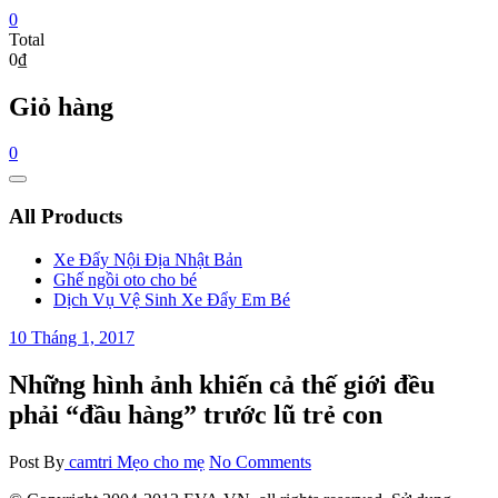
0
Total
0₫
Giỏ hàng
0
Catalog
Menu
All Products
Xe Đẩy Nội Địa Nhật Bản
Ghế ngồi oto cho bé
Dịch Vụ Vệ Sinh Xe Đẩy Em Bé
10 Tháng 1, 2017
Những hình ảnh khiến cả thế giới đều
phải “đầu hàng” trước lũ trẻ con
Post By
camtri
Mẹo cho mẹ
No Comments