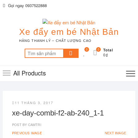
Skip
Gọi ngay 0937522888
to
content
Xe đẩy em bé Nhật Bản
HÀNG THANH LÝ – CHẤT LƯỢNG CAO
0
0
Total
Tìm
0₫
kiếm:
All Products
11 THÁNG 3, 2017
xe-day-combi-f2-ab-240_1-1
POST BY
CAMTRI
PREVIOUS IMAGE
NEXT IMAGE