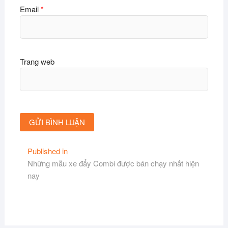
Email
*
Trang web
Điều
Published in
Những mẫu xe đẩy Combi được bán chạy nhất hiện
hướng
nay
bài
viết