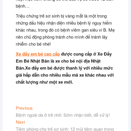
bệnh…
Triệu chứng trẻ sơ sinh bị vàng mắt là một trong
những dấu hiệu nhận diện nhiều bệnh lý nguy hiểm
khác nhau, trong đó có bệnh viêm gan siêu vi B. Mẹ
nên chủ động phòng tránh cho mình để tránh lây
nhiễm cho bé nhé!
Xe đẩy em bé cao cấp
được cung cấp ở Xe Đẩy
Em Bé Nhật Bản là xe cho bé nội địa Nhật
Bản.Xe đẩy em bé được thanh lý với nhiều mức
giá hấp dẫn cho nhiều mẫu mã xe khác nhau với
chất lượng như một xe mới.
Điều
Previous
Previous
post:
Bệnh ngoài da ở trẻ nhỏ: Sớm nhận biết, dễ xử lý!
hướng
Next
Next
bài
post:
Tiêm phòng cho trẻ sơ sinh: 12 mũi tiêm quan trọng