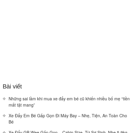
Bài viết
Những sai lầm khi mua xe đẩy em bé cũ khiến nhiều bố mẹ “tiền
mất tật mang”
Xe Đẩy Em Bé Gấp Gọn Đi Máy Bay – Nhẹ, Tiện, An Toàn Cho
Bé
Xe Đẩy GB Wee Gấp Gọn – Cabin Size, Từ Sơ Sinh, Nhẹ 5.9kg