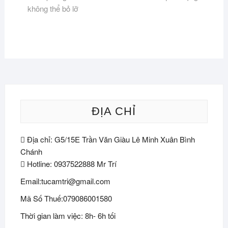
viết
không thể bỏ lỡ
ĐỊA CHỈ
Địa chỉ: G5/15E Trần Văn Giàu Lê Minh Xuân Bình
Chánh
Hotline: 0937522888 Mr Trí
Email:tucamtri@gmail.com
Mã Số Thuế:079086001580
Thời gian làm việc: 8h- 6h tối