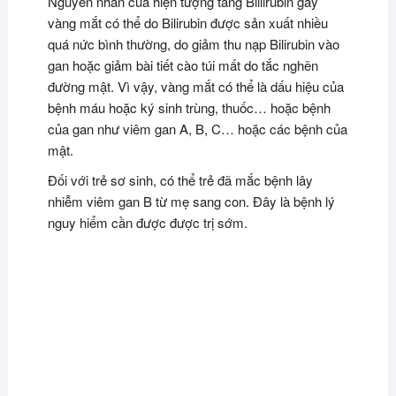
Nguyên nhân của hiện tượng tăng Billirubin gây
vàng mắt có thể do Bilirubin được sản xuất nhiều
quá nức bình thường, do giảm thu nạp Bilirubin vào
gan hoặc giảm bài tiết cào túi mất do tắc nghẽn
đường mật. Vì vậy, vàng mắt có thể là dấu hiệu của
bệnh máu hoặc ký sinh trùng, thuốc… hoặc bệnh
của gan như viêm gan A, B, C… hoặc các bệnh của
mật.
Đối với trẻ sơ sinh, có thể trẻ đã mắc bệnh lây
nhiễm viêm gan B từ mẹ sang con. Đây là bệnh lý
nguy hiểm cần được được trị sớm.