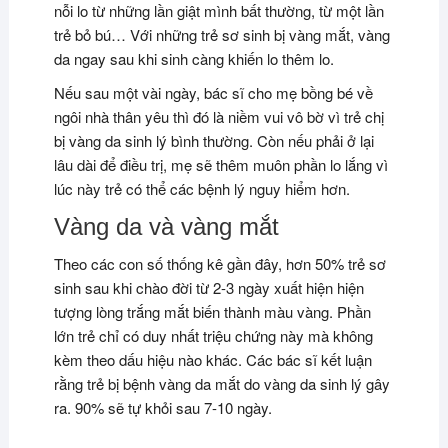
nỗi lo từ những lần giật mình bất thường, từ một lần
trẻ bỏ bú… Với những trẻ sơ sinh bị vàng mắt, vàng
da ngay sau khi sinh càng khiến lo thêm lo.
Nếu sau một vài ngày, bác sĩ cho mẹ bồng bé về
ngôi nhà thân yêu thì đó là niềm vui vô bờ vì trẻ chị
bị vàng da sinh lý bình thường. Còn nếu phải ở lại
lâu dài để điều trị, mẹ sẽ thêm muôn phần lo lắng vì
lúc này trẻ có thể các bệnh lý nguy hiểm hơn.
Vàng da và vàng mắt
Theo các con số thống kê gần đây, hơn 50% trẻ sơ
sinh sau khi chào đời từ 2-3 ngày xuất hiện hiện
tượng lòng trắng mắt biến thành màu vàng. Phần
lớn trẻ chỉ có duy nhất triệu chứng này mà không
kèm theo dấu hiệu nào khác. Các bác sĩ kết luận
rằng trẻ bị bệnh vàng da mắt do vàng da sinh lý gây
ra. 90% sẽ tự khỏi sau 7-10 ngày.