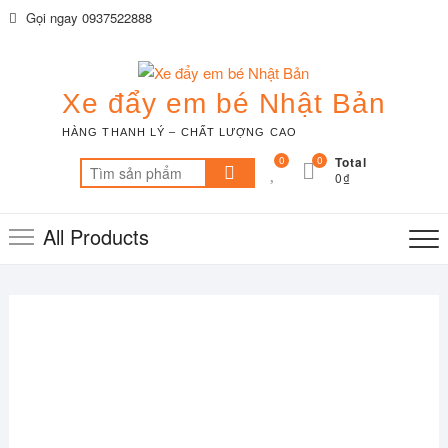
Skip
Gọi ngay 0937522888
to
content
Xe đẩy em bé Nhật Bản
HÀNG THANH LÝ – CHẤT LƯỢNG CAO
0
0
Total
Tìm
0₫
kiếm:
All Products