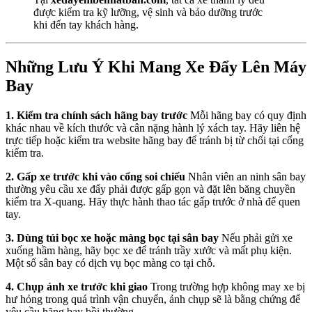
được kiểm tra kỹ lưỡng, vệ sinh và bảo dưỡng trước
khi đến tay khách hàng.
Những Lưu Ý Khi Mang Xe Đẩy Lên Máy
Bay
1. Kiểm tra chính sách hãng bay trước
Mỗi hãng bay có quy định
khác nhau về kích thước và cân nặng hành lý xách tay. Hãy liên hệ
trực tiếp hoặc kiểm tra website hãng bay để tránh bị từ chối tại cổng
kiểm tra.
2. Gấp xe trước khi vào cổng soi chiếu
Nhân viên an ninh sân bay
thường yêu cầu xe đẩy phải được gấp gọn và đặt lên băng chuyền
kiểm tra X-quang. Hãy thực hành thao tác gấp trước ở nhà để quen
tay.
3. Dùng túi bọc xe hoặc màng bọc tại sân bay
Nếu phải gửi xe
xuống hầm hàng, hãy bọc xe để tránh trầy xước và mất phụ kiện.
Một số sân bay có dịch vụ bọc màng co tại chỗ.
4. Chụp ảnh xe trước khi giao
Trong trường hợp không may xe bị
hư hỏng trong quá trình vận chuyển, ảnh chụp sẽ là bằng chứng để
yêu cầu hãng bay bồi thường.