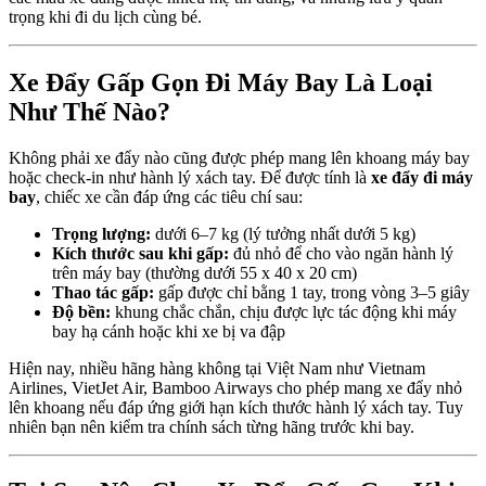
trọng khi đi du lịch cùng bé.
Xe Đẩy Gấp Gọn Đi Máy Bay Là Loại
Như Thế Nào?
Không phải xe đẩy nào cũng được phép mang lên khoang máy bay
hoặc check-in như hành lý xách tay. Để được tính là
xe đẩy đi máy
bay
, chiếc xe cần đáp ứng các tiêu chí sau:
Trọng lượng:
dưới 6–7 kg (lý tưởng nhất dưới 5 kg)
Kích thước sau khi gấp:
đủ nhỏ để cho vào ngăn hành lý
trên máy bay (thường dưới 55 x 40 x 20 cm)
Thao tác gấp:
gấp được chỉ bằng 1 tay, trong vòng 3–5 giây
Độ bền:
khung chắc chắn, chịu được lực tác động khi máy
bay hạ cánh hoặc khi xe bị va đập
Hiện nay, nhiều hãng hàng không tại Việt Nam như Vietnam
Airlines, VietJet Air, Bamboo Airways cho phép mang xe đẩy nhỏ
lên khoang nếu đáp ứng giới hạn kích thước hành lý xách tay. Tuy
nhiên bạn nên kiểm tra chính sách từng hãng trước khi bay.