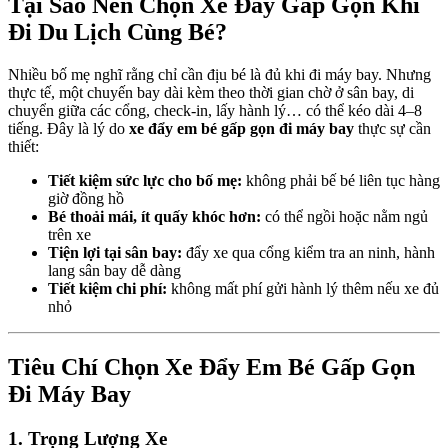
Tại Sao Nên Chọn Xe Đẩy Gấp Gọn Khi
Đi Du Lịch Cùng Bé?
Nhiều bố mẹ nghĩ rằng chỉ cần địu bé là đủ khi đi máy bay. Nhưng
thực tế, một chuyến bay dài kèm theo thời gian chờ ở sân bay, di
chuyển giữa các cổng, check-in, lấy hành lý… có thể kéo dài 4–8
tiếng. Đây là lý do
xe đẩy em bé gấp gọn đi máy bay
thực sự cần
thiết:
Tiết kiệm sức lực cho bố mẹ:
không phải bế bé liên tục hàng
giờ đồng hồ
Bé thoải mái, ít quấy khóc hơn:
có thể ngồi hoặc nằm ngủ
trên xe
Tiện lợi tại sân bay:
đẩy xe qua cổng kiểm tra an ninh, hành
lang sân bay dễ dàng
Tiết kiệm chi phí:
không mất phí gửi hành lý thêm nếu xe đủ
nhỏ
Tiêu Chí Chọn Xe Đẩy Em Bé Gấp Gọn
Đi Máy Bay
1. Trọng Lượng Xe