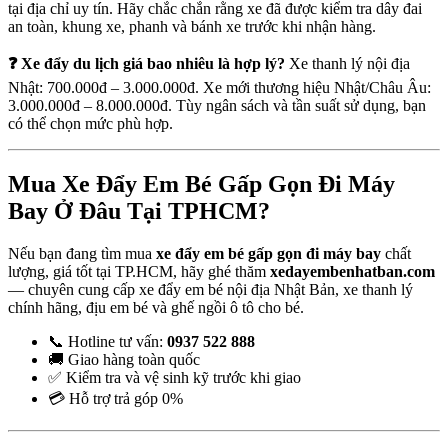
tại địa chỉ uy tín. Hãy chắc chắn rằng xe đã được kiểm tra dây đai
an toàn, khung xe, phanh và bánh xe trước khi nhận hàng.
❓ Xe đẩy du lịch giá bao nhiêu là hợp lý?
Xe thanh lý nội địa
Nhật: 700.000đ – 3.000.000đ. Xe mới thương hiệu Nhật/Châu Âu:
3.000.000đ – 8.000.000đ. Tùy ngân sách và tần suất sử dụng, bạn
có thể chọn mức phù hợp.
Mua Xe Đẩy Em Bé Gấp Gọn Đi Máy
Bay Ở Đâu Tại TPHCM?
Nếu bạn đang tìm mua
xe đẩy em bé gấp gọn đi máy bay
chất
lượng, giá tốt tại TP.HCM, hãy ghé thăm
xedayembenhatban.com
— chuyên cung cấp xe đẩy em bé nội địa Nhật Bản, xe thanh lý
chính hãng, địu em bé và ghế ngồi ô tô cho bé.
📞 Hotline tư vấn:
0937 522 888
🚚 Giao hàng toàn quốc
✅ Kiểm tra và vệ sinh kỹ trước khi giao
💳 Hỗ trợ trả góp 0%