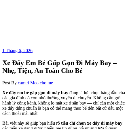
1 Tháng 6, 2026
Xe Đẩy Em Bé Gấp Gọn Đi Máy Bay –
Nhẹ, Tiện, An Toàn Cho Bé
Post By
camtri
Mẹo cho mẹ
Xe đẩy em bé gấp gọn đi máy bay
đang là lựa chọn hàng đầu của
các gia đình có con nhỏ thường xuyên di chuyển. Không cần gửi
hành lý cồng kềnh, không lo mất xe ở sân bay — chỉ cần một chiếc
xe đẩy đúng chuẩn là bạn có thể mang theo bé đến bất cứ đâu một
cách thoải mái nhất.
Bài viết này sẽ giúp bạn hiểu rõ
tiêu chí chọn xe đẩy đi máy bay
,
các mẫu xe đang được nhiều mẹ tin dùng, và những lưu ý quan