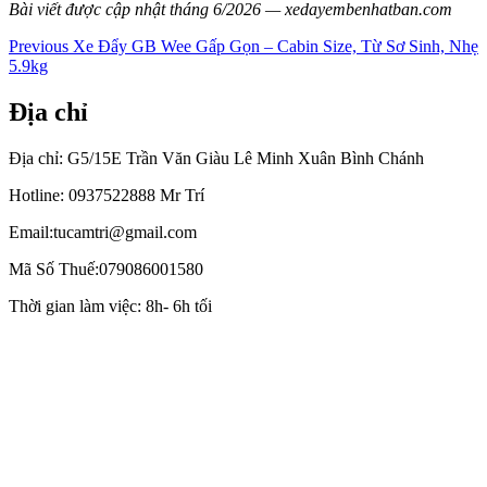
Bài viết được cập nhật tháng 6/2026 — xedayembenhatban.com
Điều
Previous
Previous
Xe Đẩy GB Wee Gấp Gọn – Cabin Size, Từ Sơ Sinh, Nhẹ
post:
5.9kg
hướng
bài
Địa chỉ
viết
Địa chỉ: G5/15E Trần Văn Giàu Lê Minh Xuân Bình Chánh
Hotline: 0937522888 Mr Trí
Email:tucamtri@gmail.com
Mã Số Thuế:079086001580
Thời gian làm việc: 8h- 6h tối