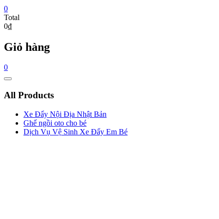
0
Total
0₫
Giỏ hàng
0
Catalog
Menu
All Products
Xe Đẩy Nội Địa Nhật Bản
Ghế ngồi oto cho bé
Dịch Vụ Vệ Sinh Xe Đẩy Em Bé