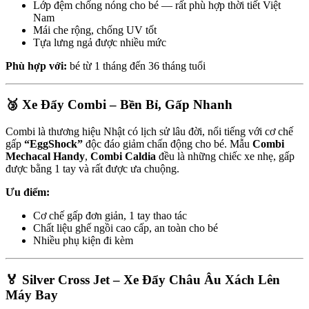
Lớp đệm chống nóng cho bé — rất phù hợp thời tiết Việt
Nam
Mái che rộng, chống UV tốt
Tựa lưng ngả được nhiều mức
Phù hợp với:
bé từ 1 tháng đến 36 tháng tuổi
🥉 Xe Đẩy Combi – Bền Bỉ, Gấp Nhanh
Combi là thương hiệu Nhật có lịch sử lâu đời, nổi tiếng với cơ chế
gấp
“EggShock”
độc đáo giảm chấn động cho bé. Mẫu
Combi
Mechacal Handy
,
Combi Caldia
đều là những chiếc xe nhẹ, gấp
được bằng 1 tay và rất được ưa chuộng.
Ưu điểm:
Cơ chế gấp đơn giản, 1 tay thao tác
Chất liệu ghế ngồi cao cấp, an toàn cho bé
Nhiều phụ kiện đi kèm
🏅 Silver Cross Jet – Xe Đẩy Châu Âu Xách Lên
Máy Bay