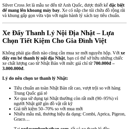
Silver Cross Jet là mẫu xe đến từ Anh Quốc, được thiết kế
đặc biệt
để mang lên khoang máy bay
. Xe có nắp che túi chứa đồ rộng rãi
và khung gấp gọn vừa vặn với ngăn hành lý xách tay tiêu chuẩn.
Xe Đẩy Thanh Lý Nội Địa Nhật – Lựa
Chọn Tiết Kiệm Cho Gia Đình Việt
Không phải gia đình nào cũng cần mua xe mới nguyên hộp. Với
xe
đẩy em bé thanh lý nội địa Nhật
, bạn có thể sở hữu những chiếc
xe chất lượng cao từ Nhật Bản với mức giá chỉ từ
700.000đ –
3.000.000đ
.
Lý do nên chọn xe thanh lý Nhật:
Tiêu chuẩn an toàn Nhật Bản rất cao, vượt trội so với hàng
Trung Quốc giá rẻ
Xe qua sử dụng tại Nhật thường còn rất mới (90–95%) vì
người Nhật giữ gìn đồ vật rất kỹ
Giá tiết kiệm 50–70% so với mua mới
Nhiều mẫu mã, thương hiệu đa dạng: Combi, Aprica, Pigeon,
Graco…
Tại
xedayembenhatban.com
, tất cả xe thanh lý đều