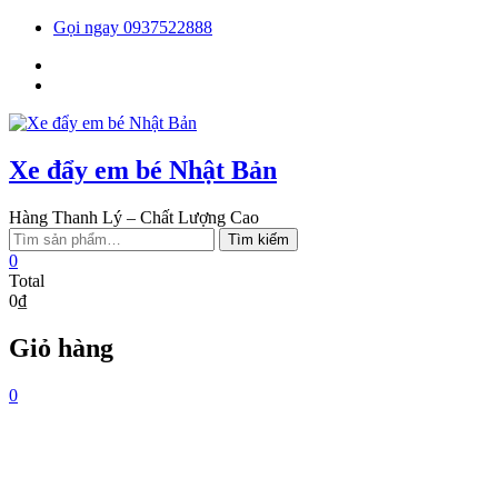
Skip
Gọi ngay 0937522888
to
Facebook
content
You
tube
Xe đẩy em bé Nhật Bản
Hàng Thanh Lý – Chất Lượng Cao
Tìm
Tìm kiếm
kiếm:
0
Total
0₫
Giỏ hàng
0