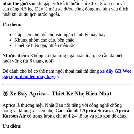
nhất thế giới
sau khi gấp, với kích thước chỉ 30 x 18 x 55 cm và
cân nặng 4.5 kg. Đây là mẫu xe được cộng đồng mẹ bỉm yêu thích
nhất khi đi du lịch nước ngoài.
Ưu điểm:
Gấp siêu nhỏ, dễ cho vào ngăn hành lý máy bay
Khung nhôm cao cấp, bền chắc
Thiết kế hiện đại, nhiều màu sắc
Nhược điểm:
Không có tựa lưng ngả hoàn toàn, bé cần đã biết
ngồi vững (từ 6 tháng tuổi)
Để dành cho bé có thể nằm ngồi thoải mái thì dùng
xe đẩy GB Wee
gấp gọn đem lên máy bay
dc
🥈 Xe Đẩy Aprica – Thiết Kế Nhẹ Kiểu Nhật
Aprica là thương hiệu Nhật Bản nổi tiếng với công nghệ chống
nóng và khung xe siêu nhẹ. Các mẫu như
Aprica Soraria
,
Aprica
Karoon Air
có trọng lượng chỉ từ 4.2–4.8 kg và gấp gọn dễ dàng.
Ưu điểm: