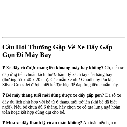
Câu Hỏi Thường Gặp Về Xe Đẩy Gấp
Gọn Đi Máy Bay
❓ Xe đẩy có được mang lên khoang máy bay không?
Có, nếu xe
đáp ứng tiêu chuẩn kích thước hành lý xách tay của hãng bay
(thường 55 x 40 x 20 cm). Các mẫu xe như Goodbaby Pockit,
Silver Cross Jet được thiết kế đặc biệt để đáp ứng tiêu chuẩn này.
❓ Bé mấy tháng tuổi mới dùng được xe đẩy gấp gọn?
Đa số xe
đẩy du lịch phù hợp với bé từ 6 tháng tuổi trở lên (khi bé đã biết
ngồi). Nếu bé chưa đủ 6 tháng, hãy chọn xe có tựa lưng ngả hoàn
toàn hoặc kết hợp dùng địu cho bé.
❓ Mua xe đẩy thanh lý có an toàn không?
An toàn nếu bạn mua