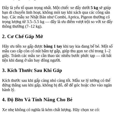
Đây là yếu tố quan trọng nhất. Một chiếc xe đẩy dưới
5 kg
sẽ giúp
bạn di chuyển linh hoạt, không mỏi tay khi xách qua các cổng sân
bay. Các mẫu xe Nhật Bản như Combi, Aprica, Pigeon thường có
trọng lượng từ 3.5–5.5 kg — đây là ưu điểm vượt trội so với xe đẩy
thông thường (7–12 kg).
2. Cơ Chế Gấp Mở
Hãy ưu tiên xe gấp được
bằng 1 tay
khi tay kia đang bế bé. Một số
mẫu cao cấp còn có nút bấm tự gấp, giúp thu gọn xe chỉ trong 1–2
giây. Tránh các mẫu xe cần thao tác nhiều bước phức tạp — rất bất
tiện khi đang ở sân bay đông người.
3. Kích Thước Sau Khi Gấp
Kích thước sau khi gấp càng nhỏ càng tốt. Mẫu xe lý tưởng có thể
đứng thẳng sau khi gấp, không bị đổ, dễ để góc hoặc cho vào ngăn
hành lý.
4. Độ Bền Và Tính Năng Cho Bé
Xe nhẹ không có nghĩa là kém chất lượng. Hãy chọn xe có: