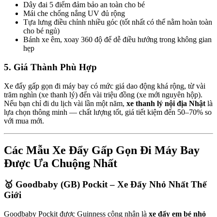
Dây đai 5 điểm đảm bảo an toàn cho bé
Mái che chống nắng UV đủ rộng
Tựa lưng điều chỉnh nhiều góc (tốt nhất có thể nằm hoàn toàn
cho bé ngủ)
Bánh xe êm, xoay 360 độ để dễ điều hướng trong không gian
hẹp
5. Giá Thành Phù Hợp
Xe đẩy gấp gọn đi máy bay có mức giá dao động khá rộng, từ vài
trăm nghìn (xe thanh lý) đến vài triệu đồng (xe mới nguyên hộp).
Nếu bạn chỉ đi du lịch vài lần một năm,
xe thanh lý nội địa Nhật
là
lựa chọn thông minh — chất lượng tốt, giá tiết kiệm đến 50–70% so
với mua mới.
Các Mẫu Xe Đẩy Gấp Gọn Đi Máy Bay
Được Ưa Chuộng Nhất
🥇 Goodbaby (GB) Pockit – Xe Đẩy Nhỏ Nhất Thế
Giới
Goodbaby Pockit được Guinness công nhận là
xe đẩy em bé nhỏ