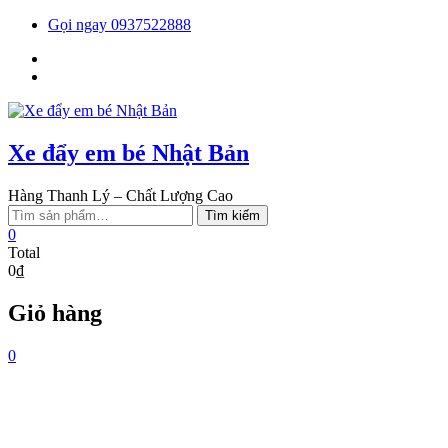
Skip
Gọi ngay 0937522888
to
Facebook
content
You
tube
Xe đẩy em bé Nhật Bản
Hàng Thanh Lý – Chất Lượng Cao
Tìm
Tìm kiếm
kiếm:
0
Total
0₫
Giỏ hàng
0