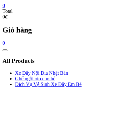
0
Total
0₫
Giỏ hàng
0
Catalog
Menu
All Products
Xe Đẩy Nội Địa Nhật Bản
Ghế ngồi oto cho bé
Dịch Vụ Vệ Sinh Xe Đẩy Em Bé