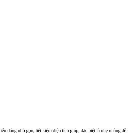
 dáng nhỏ gọn, tiết kiệm diện tích giúp, đặc biệt là nhẹ nhàng dễ