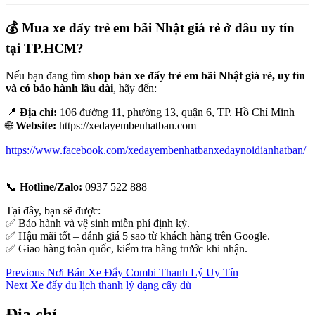
💰 Mua xe đẩy trẻ em bãi Nhật giá rẻ ở đâu uy tín
tại TP.HCM?
Nếu bạn đang tìm
shop bán xe đẩy trẻ em bãi Nhật giá rẻ, uy tín
và có bảo hành lâu dài
, hãy đến:
📍
Địa chỉ:
106 đường 11, phường 13, quận 6, TP. Hồ Chí Minh
🌐
Website:
https://xedayembenhatban.com
https://www.facebook.com/xedayembenhatbanxedaynoidianhatban/
📞
Hotline/Zalo:
0937 522 888
Tại đây, bạn sẽ được:
✅ Bảo hành và vệ sinh miễn phí định kỳ.
✅ Hậu mãi tốt – đánh giá 5 sao từ khách hàng trên Google.
✅ Giao hàng toàn quốc, kiểm tra hàng trước khi nhận.
Điều
Previous
Previous
Nơi Bán Xe Đẩy Combi Thanh Lý Uy Tín
Next
post:
Next
Xe đẩy du lịch thanh lý dạng cây dù
hướng
post:
bài
Địa chỉ