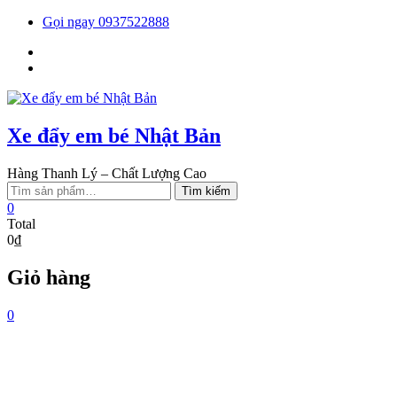
Skip
Gọi ngay 0937522888
to
Facebook
content
You
tube
Xe đẩy em bé Nhật Bản
Hàng Thanh Lý – Chất Lượng Cao
Tìm
Tìm kiếm
kiếm:
0
Total
0₫
Giỏ hàng
0