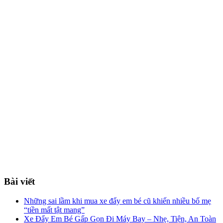
Bài viết
Những sai lầm khi mua xe đẩy em bé cũ khiến nhiều bố mẹ
“tiền mất tật mang”
Xe Đẩy Em Bé Gấp Gọn Đi Máy Bay – Nhẹ, Tiện, An Toàn