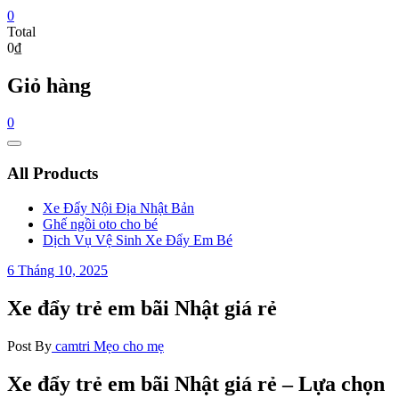
0
Total
0₫
Giỏ hàng
0
Catalog
Menu
All Products
Xe Đẩy Nội Địa Nhật Bản
Ghế ngồi oto cho bé
Dịch Vụ Vệ Sinh Xe Đẩy Em Bé
6 Tháng 10, 2025
Xe đẩy trẻ em bãi Nhật giá rẻ
Post By
camtri
Mẹo cho mẹ
Xe đẩy trẻ em bãi Nhật giá rẻ – Lựa chọn