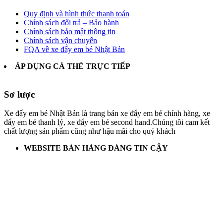
Quy định và hình thức thanh toán
Chính sách đổi trả – Bảo hành
Chính sách bảo mật thông tin
Chính sách vận chuyển
FQA về xe đẩy em bé Nhật Bản
ÁP DỤNG CÀ THẺ TRỰC TIẾP
Sơ lược
Xe đẩy em bé Nhật Bản là trang bán xe đẩy em bé chính hãng, xe
đẩy em bé thanh lý, xe đẩy em bé second hand.Chúng tôi cam kết
chất lượng sản phẩm cũng như hậu mãi cho quý khách
WEBSITE BÁN HÀNG ĐÁNG TIN CẬY