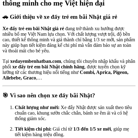
thông minh cho mẹ Việt hiện đại
🚗 Giới thiệu về xe đẩy trẻ em bãi Nhật giá rẻ
Xe đẩy trẻ em bãi Nhật giá rẻ
đang trở thành xu hướng được
nhiều bố mẹ Việt Nam lựa chọn. Với chất lượng vượt trội, độ bền
cao, thiết kế thông minh và giá thành chỉ bằng 1/3 xe mới, sản phẩm
này giúp bạn tiết kiệm đáng kể chi phí mà vẫn đảm bảo sự an toàn
và thoải mái cho bé yêu.
Tại
xedayembenhatban.com
, chúng tôi chuyên nhập khẩu và phân
phối
xe đẩy trẻ em bãi Nhật chính hãng
, được tuyển chọn kỹ
lưỡng từ các thương hiệu nổi tiếng như
Combi, Aprica, Pigeon,
Ailebebe, Graco
,…
🎯 Vì sao nên chọn xe đẩy bãi Nhật?
Chất lượng như mới:
Xe đẩy Nhật được sản xuất theo tiêu
chuẩn cao, khung sườn chắc chắn, bánh xe êm ái và có hệ
thống giảm xóc.
Tiết kiệm chi phí:
Giá chỉ từ
1/3 đến 1/5 xe mới
, giúp mẹ
tiết kiệm hàng triệu đồng.