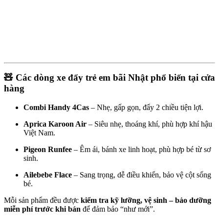
🧸 Các dòng xe đẩy trẻ em bãi Nhật phổ biến tại cửa
hàng
Combi Handy 4Cas
– Nhẹ, gấp gọn, đẩy 2 chiều tiện lợi.
Aprica Karoon Air
– Siêu nhẹ, thoáng khí, phù hợp khí hậu
Việt Nam.
Pigeon Runfee
– Êm ái, bánh xe linh hoạt, phù hợp bé từ sơ
sinh.
Ailebebe Flace
– Sang trọng, dễ điều khiển, bảo vệ cột sống
bé.
Mỗi sản phẩm đều được
kiểm tra kỹ lưỡng, vệ sinh – bảo dưỡng
miễn phí trước khi bán
để đảm bảo “như mới”.