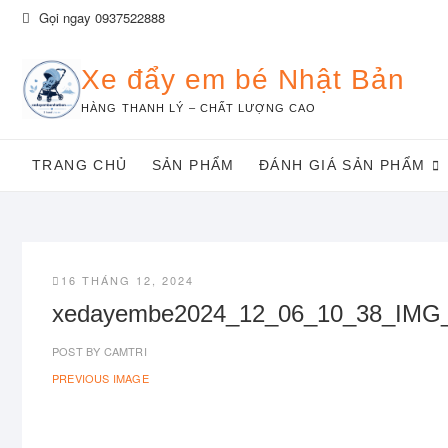
Skip
Gọi ngay 0937522888
to
content
Xe đẩy em bé Nhật Bản
HÀNG THANH LÝ – CHẤT LƯỢNG CAO
TRANG CHỦ
SẢN PHẨM
ĐÁNH GIÁ SẢN PHẨM
16 THÁNG 12, 2024
xedayembe2024_12_06_10_38_IMG
POST BY
CAMTRI
PREVIOUS IMAGE