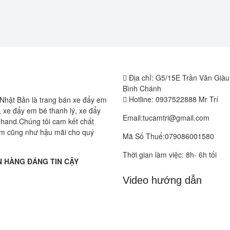
Địa chỉ: G5/15E Trần Văn Già
Bình Chánh
Hotline: 0937522888 Mr Trí
Nhật Bản là trang bán xe đẩy em
 xe đẩy em bé thanh lý, xe đẩy
Email:tucamtri@gmail.com
hand.Chúng tôi cam kết chất
m cũng như hậu mãi cho quý
Mã Số Thuế:079086001580
Thời gian làm việc: 8h- 6h tối
 HÀNG ĐÁNG TIN CẬY
Video hướng dẫn