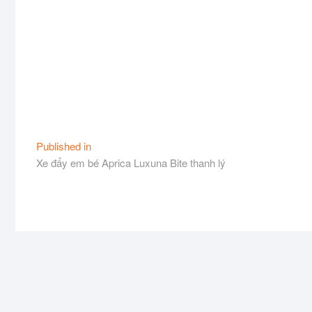
Điều
Published in
Xe đẩy em bé Aprica Luxuna Bite thanh lý
hướng
bài
viết