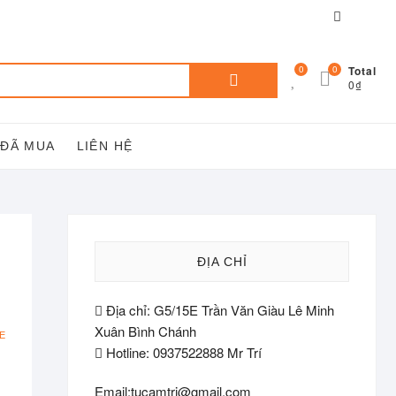
Facebook
You
tube
Tìm
0
0
Total
0₫
kiếm:
 ĐÃ MUA
LIÊN HỆ
ĐỊA CHỈ
Địa chỉ: G5/15E Trần Văn Giàu Lê Minh
Xuân Bình Chánh
E
Hotline: 0937522888 Mr Trí
Email:tucamtri@gmail.com