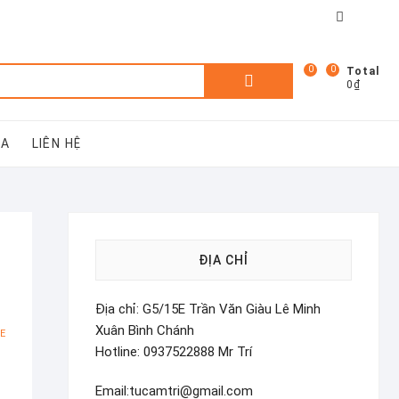
Facebook
You
tube
0
0
Tìm
Total
0₫
kiếm:
UA
LIÊN HỆ
ĐỊA CHỈ
Địa chỉ: G5/15E Trần Văn Giàu Lê Minh
Xuân Bình Chánh
E
Hotline: 0937522888 Mr Trí
Email:tucamtri@gmail.com