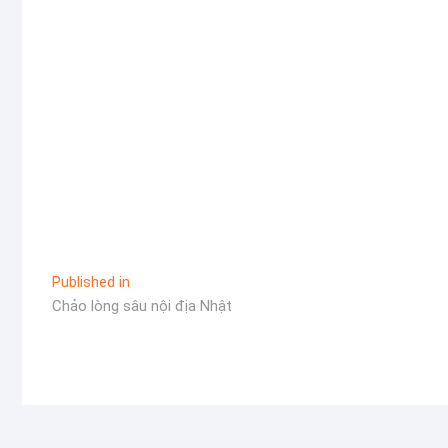
Điều
Published in
Chảo lòng sâu nội địa Nhật
hướng
bài
viết