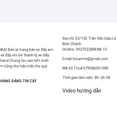
Địa chỉ: G5/15E Trần Văn Giàu L
Bình Chánh
Hotline: 0937522888 Mr Trí
Nhật Bản là trang bán xe đẩy em
 xe đẩy em bé thanh lý, xe đẩy
Email:tucamtri@gmail.com
hand.Chúng tôi cam kết chất
m cũng như hậu mãi cho quý
Mã Số Thuế:079086001580
Thời gian làm việc: 8h- 6h tối
 HÀNG ĐÁNG TIN CẬY
Video hướng dẫn