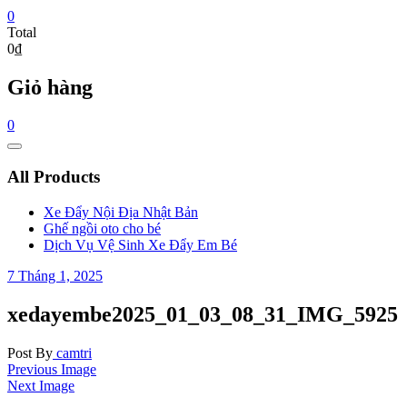
0
Total
0₫
Giỏ hàng
0
Catalog
Menu
All Products
Xe Đẩy Nội Địa Nhật Bản
Ghế ngồi oto cho bé
Dịch Vụ Vệ Sinh Xe Đẩy Em Bé
7 Tháng 1, 2025
xedayembe2025_01_03_08_31_IMG_5925
Post By
camtri
Previous Image
Next Image