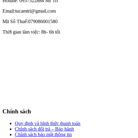
Hotline: 0937522888 Mr Trí
Email:tucamtri@gmail.com
Mã Số Thuế:079086001580
Thời gian làm việc: 8h- 6h tối
Chính sách
Quy định và hình thức thanh toán
Chính sách đổi trả – Bảo hành
Chính sách bảo mật thông tin