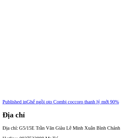
Điều
Published in
Ghế ngồi oto Combi coccoro thanh lý mới 90%
hướng
Địa chỉ
bài
viết
Địa chỉ: G5/15E Trần Văn Giàu Lê Minh Xuân Bình Chánh