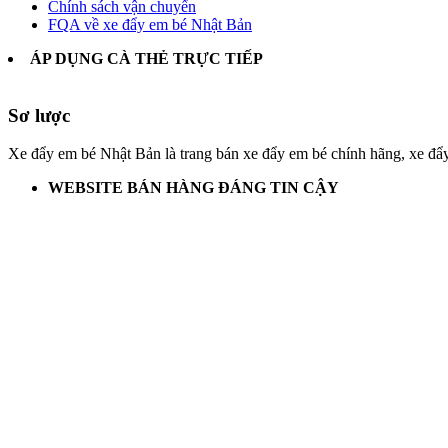
Chính sách vận chuyển
FQA về xe đẩy em bé Nhật Bản
ÁP DỤNG CÀ THẺ TRỰC TIẾP
Sơ lược
Xe đẩy em bé Nhật Bản là trang bán xe đẩy em bé chính hãng, xe đẩ
WEBSITE BÁN HÀNG ĐÁNG TIN CẬY