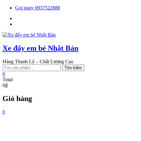
Skip
Gọi ngay 0937522888
to
Facebook
content
You
tube
Xe đẩy em bé Nhật Bản
Hàng Thanh Lý – Chất Lượng Cao
Tìm
Tìm kiếm
kiếm:
0
Total
0₫
Giỏ hàng
0