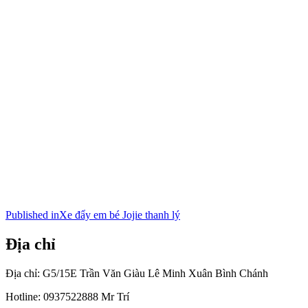
Điều
Published in
Xe đẩy em bé Jojie thanh lý
hướng
Địa chỉ
bài
viết
Địa chỉ: G5/15E Trần Văn Giàu Lê Minh Xuân Bình Chánh
Hotline: 0937522888 Mr Trí