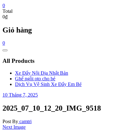
0
Total
0₫
Giỏ hàng
0
Catalog
Menu
All Products
Xe Đẩy Nội Địa Nhật Bản
Ghế ngồi oto cho bé
Dịch Vụ Vệ Sinh Xe Đẩy Em Bé
10 Tháng 7, 2025
2025_07_10_12_20_IMG_9518
Post By
camtri
Next Image