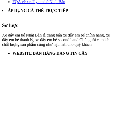
FQA về xe đẩy em bé Nhật Bản
ÁP DỤNG CÀ THẺ TRỰC TIẾP
Sơ lược
Xe đẩy em bé Nhật Bản là trang bán xe đẩy em bé chính hãng, xe
đẩy em bé thanh lý, xe đẩy em bé second hand.Chúng tôi cam kết
chất lượng sản phẩm cũng như hậu mãi cho quý khách
WEBSITE BÁN HÀNG ĐÁNG TIN CẬY