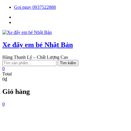
Skip
Gọi ngay 0937522888
to
Facebook
content
You
tube
Xe đẩy em bé Nhật Bản
Hàng Thanh Lý – Chất Lượng Cao
Tìm
Tìm kiếm
kiếm:
0
Total
0₫
Giỏ hàng
0