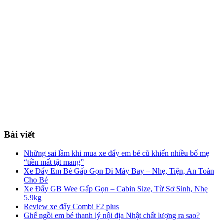
Bài viết
Những sai lầm khi mua xe đẩy em bé cũ khiến nhiều bố mẹ
“tiền mất tật mang”
Xe Đẩy Em Bé Gấp Gọn Đi Máy Bay – Nhẹ, Tiện, An Toàn
Cho Bé
Xe Đẩy GB Wee Gấp Gọn – Cabin Size, Từ Sơ Sinh, Nhẹ
5.9kg
Review xe đẩy Combi F2 plus
Ghế ngồi em bé thanh lý nội địa Nhật chất lượng ra sao?