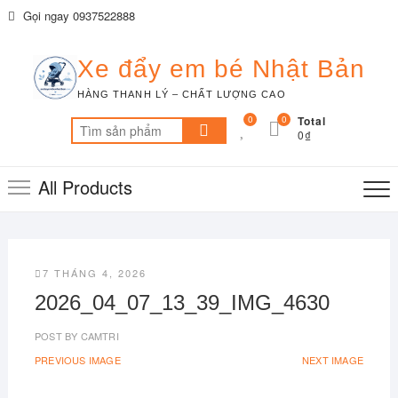
Skip
Gọi ngay 0937522888
to
content
Xe đẩy em bé Nhật Bản
HÀNG THANH LÝ – CHẤT LƯỢNG CAO
0
0
Total
Tìm
0₫
kiếm:
All Products
7 THÁNG 4, 2026
2026_04_07_13_39_IMG_4630
POST BY
CAMTRI
PREVIOUS IMAGE
NEXT IMAGE