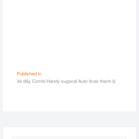
Điều
Published in
Xe đẩy Combi Handy sugocal Auto 4cas thanh lý
hướng
bài
viết