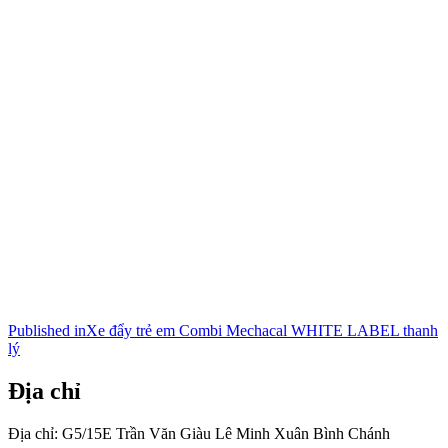
Điều
Published in
Xe đẩy trẻ em Combi Mechacal WHITE LABEL thanh
lý
hướng
bài
Địa chỉ
viết
Địa chỉ: G5/15E Trần Văn Giàu Lê Minh Xuân Bình Chánh