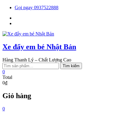
Skip
Gọi ngay 0937522888
to
Facebook
content
You
tube
Xe đẩy em bé Nhật Bản
Hàng Thanh Lý – Chất Lượng Cao
Tìm
Tìm kiếm
kiếm:
0
Total
0₫
Giỏ hàng
0