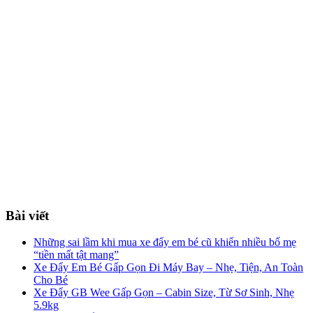
Bài viết
Những sai lầm khi mua xe đẩy em bé cũ khiến nhiều bố mẹ
“tiền mất tật mang”
Xe Đẩy Em Bé Gấp Gọn Đi Máy Bay – Nhẹ, Tiện, An Toàn
Cho Bé
Xe Đẩy GB Wee Gấp Gọn – Cabin Size, Từ Sơ Sinh, Nhẹ
5.9kg