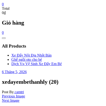
0
Total
0₫
Giỏ hàng
0
Catalog
Menu
All Products
Xe Đẩy Nội Địa Nhật Bản
Ghế ngồi oto cho bé
Dịch Vụ Vệ Sinh Xe Đẩy Em Bé
6 Tháng 5, 2026
xedayembethanhly (20)
Post By
camtri
Previous Image
Next Image