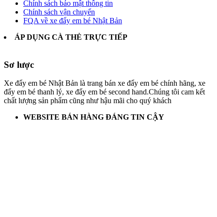
Chính sách bảo mật thông tin
Chính sách vận chuyển
FQA về xe đẩy em bé Nhật Bản
ÁP DỤNG CÀ THẺ TRỰC TIẾP
Sơ lược
Xe đẩy em bé Nhật Bản là trang bán xe đẩy em bé chính hãng, xe
đẩy em bé thanh lý, xe đẩy em bé second hand.Chúng tôi cam kết
chất lượng sản phẩm cũng như hậu mãi cho quý khách
WEBSITE BÁN HÀNG ĐÁNG TIN CẬY