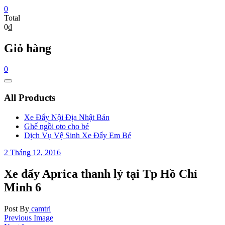
0
Total
0₫
Giỏ hàng
0
Catalog
Menu
All Products
Xe Đẩy Nội Địa Nhật Bản
Ghế ngồi oto cho bé
Dịch Vụ Vệ Sinh Xe Đẩy Em Bé
2 Tháng 12, 2016
Xe đẩy Aprica thanh lý tại Tp Hồ Chí
Minh 6
Post By
camtri
Previous Image