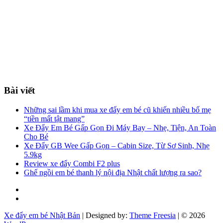
Bài viết
Những sai lầm khi mua xe đẩy em bé cũ khiến nhiều bố mẹ
“tiền mất tật mang”
Xe Đẩy Em Bé Gấp Gọn Đi Máy Bay – Nhẹ, Tiện, An Toàn
Cho Bé
Xe Đẩy GB Wee Gấp Gọn – Cabin Size, Từ Sơ Sinh, Nhẹ
5.9kg
Review xe đẩy Combi F2 plus
Ghế ngồi em bé thanh lý nội địa Nhật chất lượng ra sao?
Facebook
You
tube
Xe đẩy em bé Nhật Bản
| Designed by:
Theme Freesia
| © 2026