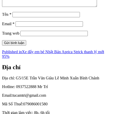
Tên
*
Email
*
Trang web
Điều
Published in
Xe đẩy em bé Nhật Bản Aprica Strick thanh lý mới
95%
hướng
bài
Địa chỉ
viết
Địa chỉ: G5/15E Trần Văn Giàu Lê Minh Xuân Bình Chánh
Hotline: 0937522888 Mr Trí
Email:tucamtri@gmail.com
Mã Số Thuế:079086001580
Thời gian làm việc: 8h- 6h tối