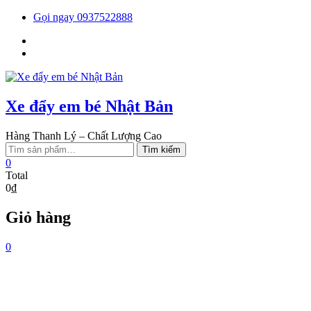
Skip
Gọi ngay 0937522888
to
Facebook
content
You
tube
Xe đẩy em bé Nhật Bản
Hàng Thanh Lý – Chất Lượng Cao
Tìm
Tìm kiếm
kiếm:
0
Total
0₫
Giỏ hàng
0