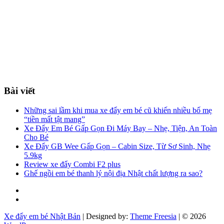
Bài viết
Những sai lầm khi mua xe đẩy em bé cũ khiến nhiều bố mẹ
“tiền mất tật mang”
Xe Đẩy Em Bé Gấp Gọn Đi Máy Bay – Nhẹ, Tiện, An Toàn
Cho Bé
Xe Đẩy GB Wee Gấp Gọn – Cabin Size, Từ Sơ Sinh, Nhẹ
5.9kg
Review xe đẩy Combi F2 plus
Ghế ngồi em bé thanh lý nội địa Nhật chất lượng ra sao?
Facebook
You
tube
Xe đẩy em bé Nhật Bản
| Designed by:
Theme Freesia
| © 2026