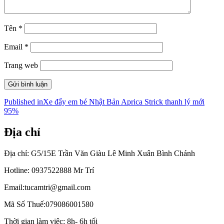
Tên
*
Email
*
Trang web
Điều
Published in
Xe đẩy em bé Nhật Bản Aprica Strick thanh lý mới
95%
hướng
bài
Địa chỉ
viết
Địa chỉ: G5/15E Trần Văn Giàu Lê Minh Xuân Bình Chánh
Hotline: 0937522888 Mr Trí
Email:tucamtri@gmail.com
Mã Số Thuế:079086001580
Thời gian làm việc: 8h- 6h tối