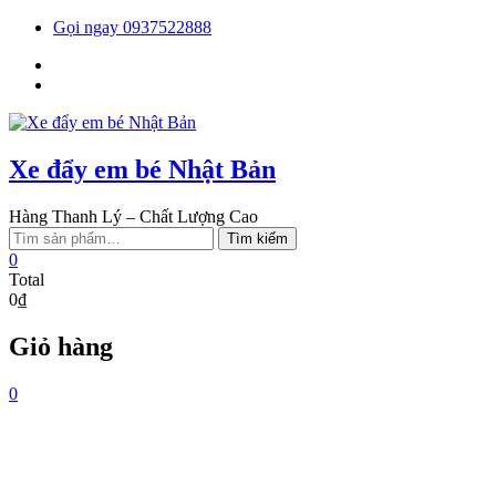
Skip
Gọi ngay 0937522888
to
Facebook
content
You
tube
Xe đẩy em bé Nhật Bản
Hàng Thanh Lý – Chất Lượng Cao
Tìm
Tìm kiếm
kiếm:
0
Total
0₫
Giỏ hàng
0