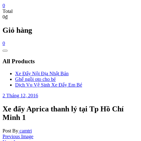
0
Total
0₫
Giỏ hàng
0
Catalog
Menu
All Products
Xe Đẩy Nội Địa Nhật Bản
Ghế ngồi oto cho bé
Dịch Vụ Vệ Sinh Xe Đẩy Em Bé
2 Tháng 12, 2016
Xe đẩy Aprica thanh lý tại Tp Hồ Chí
Minh 1
Post By
camtri
Previous Image