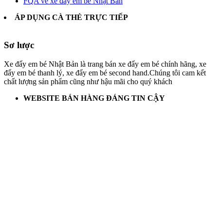
FQA về xe đẩy em bé Nhật Bản
ÁP DỤNG CÀ THẺ TRỰC TIẾP
Sơ lược
Xe đẩy em bé Nhật Bản là trang bán xe đẩy em bé chính hãng, xe
đẩy em bé thanh lý, xe đẩy em bé second hand.Chúng tôi cam kết
chất lượng sản phẩm cũng như hậu mãi cho quý khách
WEBSITE BÁN HÀNG ĐÁNG TIN CẬY