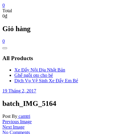
0
Total
0₫
Giỏ hàng
0
Catalog
Menu
All Products
Xe Đẩy Nội Địa Nhật Bản
Ghế ngồi oto cho bé
Dịch Vụ Vệ Sinh Xe Đẩy Em Bé
19 Tháng 2, 2017
batch_IMG_5164
Post By
camtri
Previous Image
Next Image
No Comments