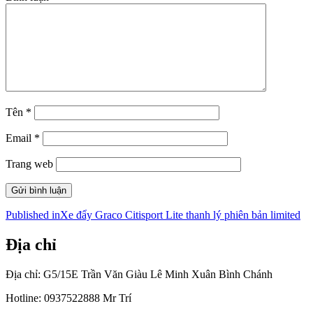
Tên
*
Email
*
Trang web
Điều
Published in
Xe đẩy Graco Citisport Lite thanh lý phiên bản limited
hướng
Địa chỉ
bài
viết
Địa chỉ: G5/15E Trần Văn Giàu Lê Minh Xuân Bình Chánh
Hotline: 0937522888 Mr Trí