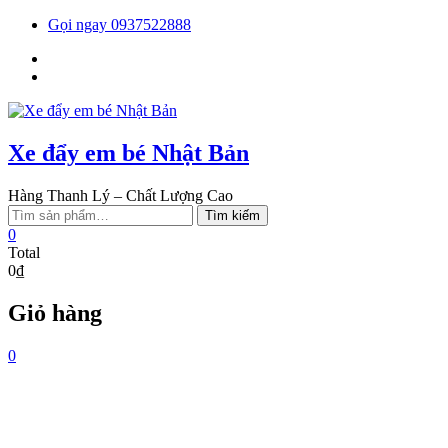
Skip
Gọi ngay 0937522888
to
Facebook
content
You
tube
Xe đẩy em bé Nhật Bản
Hàng Thanh Lý – Chất Lượng Cao
Tìm
Tìm kiếm
kiếm:
0
Total
0₫
Giỏ hàng
0