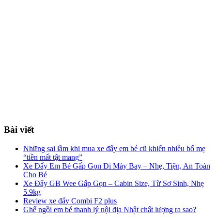
Bài viết
Những sai lầm khi mua xe đẩy em bé cũ khiến nhiều bố mẹ
“tiền mất tật mang”
Xe Đẩy Em Bé Gấp Gọn Đi Máy Bay – Nhẹ, Tiện, An Toàn
Cho Bé
Xe Đẩy GB Wee Gấp Gọn – Cabin Size, Từ Sơ Sinh, Nhẹ
5.9kg
Review xe đẩy Combi F2 plus
Ghế ngồi em bé thanh lý nội địa Nhật chất lượng ra sao?