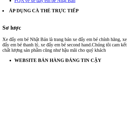
FQA về xe đẩy em bé Nhật Bản
ÁP DỤNG CÀ THẺ TRỰC TIẾP
Sơ lược
Xe đẩy em bé Nhật Bản là trang bán xe đẩy em bé chính hãng, xe
đẩy em bé thanh lý, xe đẩy em bé second hand.Chúng tôi cam kết
chất lượng sản phẩm cũng như hậu mãi cho quý khách
WEBSITE BÁN HÀNG ĐÁNG TIN CẬY