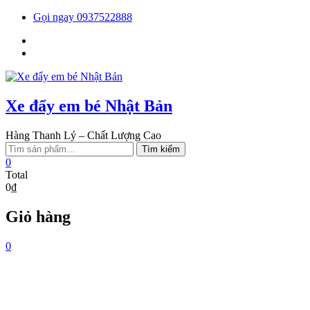
Skip
Gọi ngay 0937522888
to
Facebook
content
You
tube
Xe đẩy em bé Nhật Bản
Hàng Thanh Lý – Chất Lượng Cao
Tìm
Tìm kiếm
kiếm:
0
Total
0₫
Giỏ hàng
0