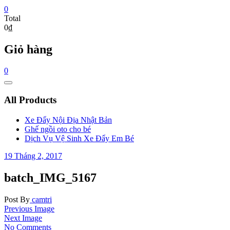
0
Total
0₫
Giỏ hàng
0
Catalog
Menu
All Products
Xe Đẩy Nội Địa Nhật Bản
Ghế ngồi oto cho bé
Dịch Vụ Vệ Sinh Xe Đẩy Em Bé
19 Tháng 2, 2017
batch_IMG_5167
Post By
camtri
Previous Image
Next Image
No Comments