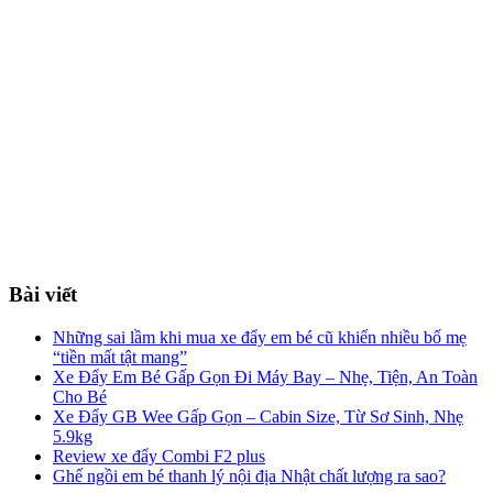
Bài viết
Những sai lầm khi mua xe đẩy em bé cũ khiến nhiều bố mẹ
“tiền mất tật mang”
Xe Đẩy Em Bé Gấp Gọn Đi Máy Bay – Nhẹ, Tiện, An Toàn
Cho Bé
Xe Đẩy GB Wee Gấp Gọn – Cabin Size, Từ Sơ Sinh, Nhẹ
5.9kg
Review xe đẩy Combi F2 plus
Ghế ngồi em bé thanh lý nội địa Nhật chất lượng ra sao?