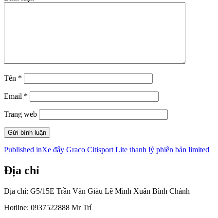
Tên
*
Email
*
Trang web
Điều
Published in
Xe đẩy Graco Citisport Lite thanh lý phiên bản limited
hướng
Địa chỉ
bài
viết
Địa chỉ: G5/15E Trần Văn Giàu Lê Minh Xuân Bình Chánh
Hotline: 0937522888 Mr Trí