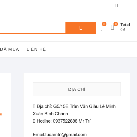
Facebook
You
tube
Tìm
0
0
Total
0₫
kiếm:
 ĐÃ MUA
LIÊN HỆ
ĐỊA CHỈ
Địa chỉ: G5/15E Trần Văn Giàu Lê Minh
Xuân Bình Chánh
E
Hotline: 0937522888 Mr Trí
Email:tucamtri@gmail.com