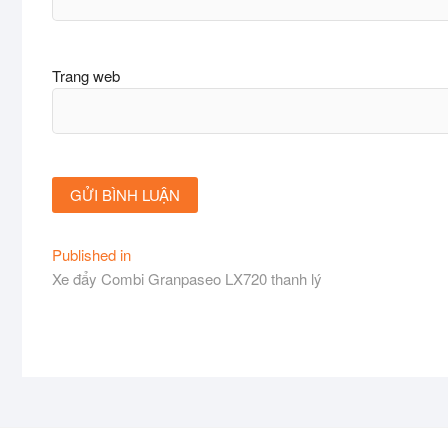
Trang web
Điều
Published in
Xe đẩy Combi Granpaseo LX720 thanh lý
hướng
bài
viết