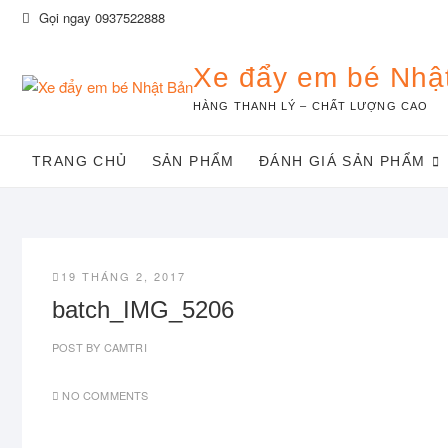
Skip
Gọi ngay 0937522888
to
content
Xe đẩy em bé Nhậ
HÀNG THANH LÝ – CHẤT LƯỢNG CAO
TRANG CHỦ
SẢN PHẨM
ĐÁNH GIÁ SẢN PHẨM
19 THÁNG 2, 2017
batch_IMG_5206
POST BY
CAMTRI
NO COMMENTS