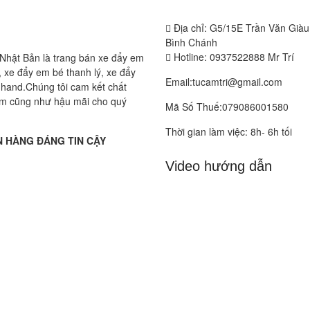
Địa chỉ: G5/15E Trần Văn Già
Bình Chánh
Hotline: 0937522888 Mr Trí
Nhật Bản là trang bán xe đẩy em
 xe đẩy em bé thanh lý, xe đẩy
Email:tucamtri@gmail.com
hand.Chúng tôi cam kết chất
m cũng như hậu mãi cho quý
Mã Số Thuế:079086001580
Thời gian làm việc: 8h- 6h tối
 HÀNG ĐÁNG TIN CẬY
Video hướng dẫn