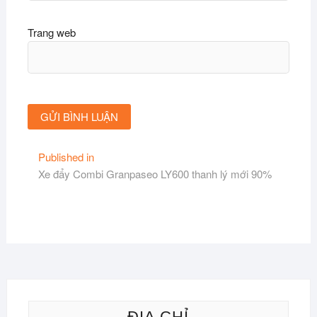
Trang web
Điều
Published in
Xe đẩy Combi Granpaseo LY600 thanh lý mới 90%
hướng
bài
viết
ĐỊA CHỈ