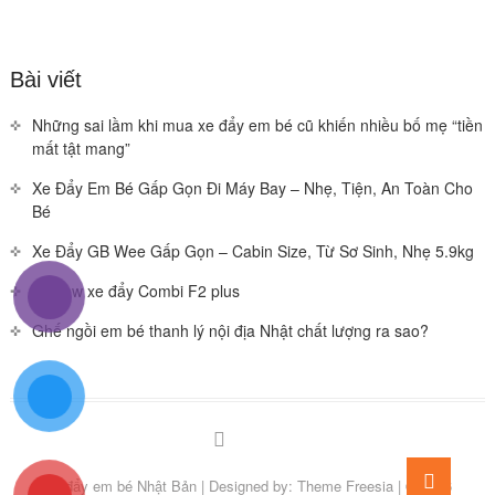
Bài viết
Những sai lầm khi mua xe đẩy em bé cũ khiến nhiều bố mẹ “tiền
mất tật mang”
Xe Đẩy Em Bé Gấp Gọn Đi Máy Bay – Nhẹ, Tiện, An Toàn Cho
Bé
Xe Đẩy GB Wee Gấp Gọn – Cabin Size, Từ Sơ Sinh, Nhẹ 5.9kg
Review xe đẩy Combi F2 plus
Ghế ngồi em bé thanh lý nội địa Nhật chất lượng ra sao?
Facebook
You
Go
tube
Xe đẩy em bé Nhật Bản
| Designed by:
Theme Freesia
| © 2026
to