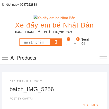
Skip
Gọi ngay 0937522888
to
content
Xe đẩy em bé Nhật Bản
HÀNG THANH LÝ – CHẤT LƯỢNG CAO
0
0
Total
Tìm
0₫
kiếm:
All Products
20 THÁNG 2, 2017
batch_IMG_5256
POST BY
CAMTRI
NEXT IMAGE