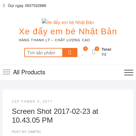
Skip
Gọi ngay 0937522888
to
content
Xe đẩy em bé Nhật Bản
HÀNG THANH LÝ – CHẤT LƯỢNG CAO
0
0
Total
Tìm
0₫
kiếm:
All Products
23 THÁNG 2, 2017
Screen Shot 2017-02-23 at
10.43.05 PM
POST BY
CAMTRI