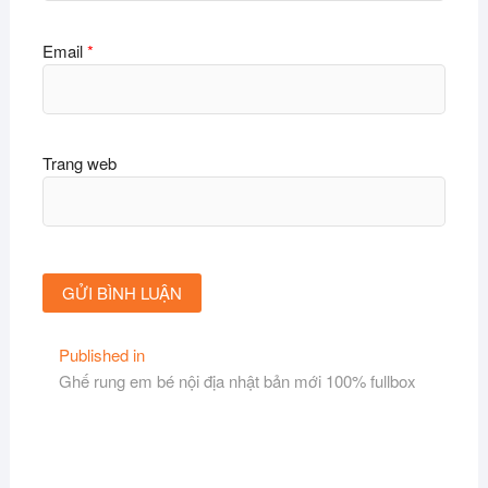
Email
*
Trang web
Điều
Published in
Ghế rung em bé nội địa nhật bản mới 100% fullbox
hướng
bài
viết