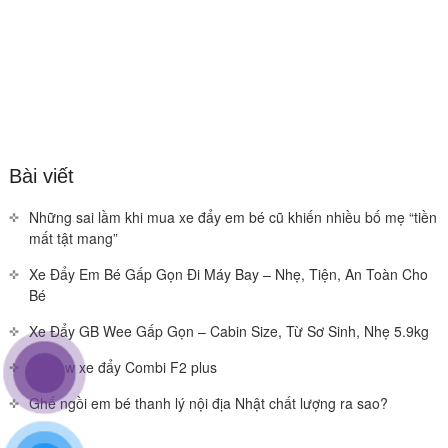
Bài viết
Những sai lầm khi mua xe đẩy em bé cũ khiến nhiều bố mẹ “tiền
mất tật mang”
Xe Đẩy Em Bé Gấp Gọn Đi Máy Bay – Nhẹ, Tiện, An Toàn Cho
Bé
Xe Đẩy GB Wee Gấp Gọn – Cabin Size, Từ Sơ Sinh, Nhẹ 5.9kg
Review xe đẩy Combi F2 plus
Ghế ngồi em bé thanh lý nội địa Nhật chất lượng ra sao?