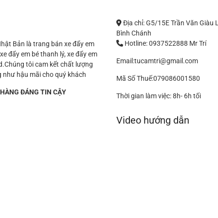
Địa chỉ: G5/15E Trần Văn Giàu 
Bình Chánh
Hotline: 0937522888 Mr Trí
hật Bản là trang bán xe đẩy em
 xe đẩy em bé thanh lý, xe đẩy em
Email:tucamtri@gmail.com
.Chúng tôi cam kết chất lượng
 như hậu mãi cho quý khách
Mã Số Thuế:079086001580
 HÀNG ĐÁNG TIN CẬY
Thời gian làm việc: 8h- 6h tối
Video hướng dẫn