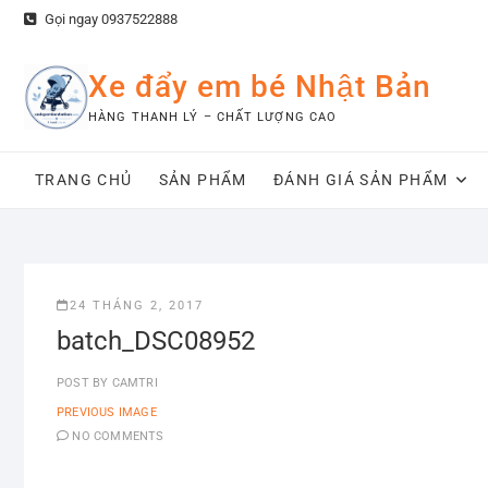
Skip
Gọi ngay 0937522888
to
content
Xe đẩy em bé Nhật Bản
HÀNG THANH LÝ – CHẤT LƯỢNG CAO
TRANG CHỦ
SẢN PHẨM
ĐÁNH GIÁ SẢN PHẨM
24 THÁNG 2, 2017
batch_DSC08952
POST BY
CAMTRI
PREVIOUS IMAGE
NO COMMENTS