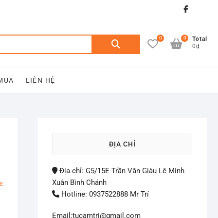
Faceb
Yo
tub
0
0
Tìm
Total
0₫
kiếm:
 MUA
LIÊN HỆ
ĐỊA CHỈ
Địa chỉ: G5/15E Trần Văn Giàu Lê Minh
Xuân Bình Chánh
E
Hotline: 0937522888 Mr Trí
Email:tucamtri@gmail.com