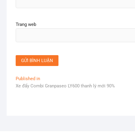
Trang web
Điều
Published in
Xe đẩy Combi Granpaseo LY600 thanh lý mới 90%
hướng
bài
viết