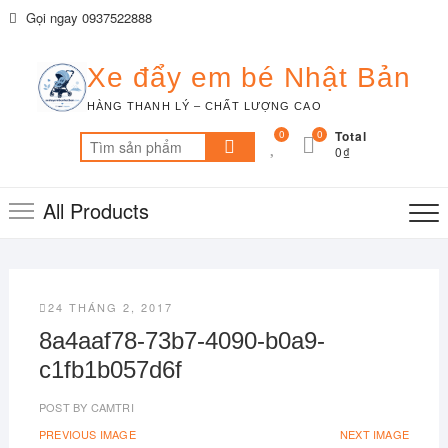
Skip
Gọi ngay 0937522888
to
content
Xe đẩy em bé Nhật Bản
HÀNG THANH LÝ – CHẤT LƯỢNG CAO
0
0
Total
Tìm
0₫
kiếm:
All Products
24 THÁNG 2, 2017
8a4aaf78-73b7-4090-b0a9-
c1fb1b057d6f
POST BY
CAMTRI
PREVIOUS IMAGE
NEXT IMAGE