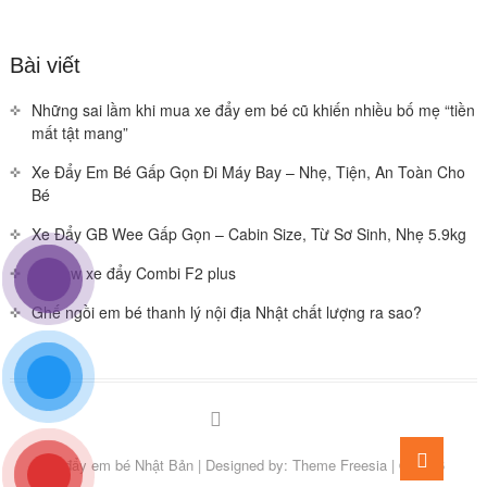
Bài viết
Những sai lầm khi mua xe đẩy em bé cũ khiến nhiều bố mẹ “tiền
mất tật mang”
Xe Đẩy Em Bé Gấp Gọn Đi Máy Bay – Nhẹ, Tiện, An Toàn Cho
Bé
Xe Đẩy GB Wee Gấp Gọn – Cabin Size, Từ Sơ Sinh, Nhẹ 5.9kg
Review xe đẩy Combi F2 plus
Ghế ngồi em bé thanh lý nội địa Nhật chất lượng ra sao?
Facebook
You
Go
tube
Xe đẩy em bé Nhật Bản
| Designed by:
Theme Freesia
| © 2026
to