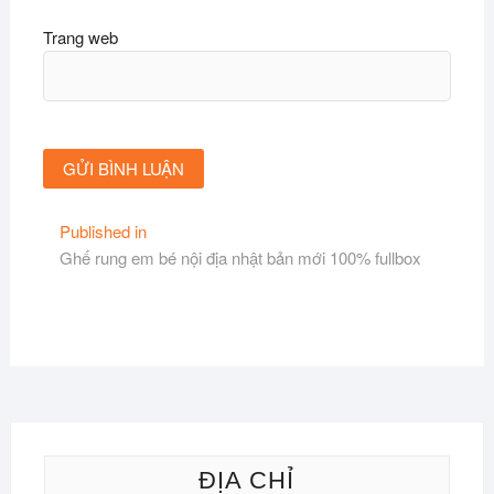
Trang web
Điều
Published in
Ghế rung em bé nội địa nhật bản mới 100% fullbox
hướng
bài
viết
ĐỊA CHỈ