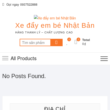
Skip
Gọi ngay 0937522888
to
content
Xe đẩy em bé Nhật Bản
HÀNG THANH LÝ – CHẤT LƯỢNG CAO
0
0
Total
Tìm
0₫
kiếm:
All Products
No Posts Found.
ĐỊA CHỈ