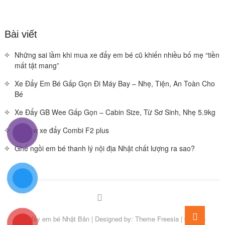
Bài viết
Những sai lầm khi mua xe đẩy em bé cũ khiến nhiều bố mẹ “tiền
mất tật mang”
Xe Đẩy Em Bé Gấp Gọn Đi Máy Bay – Nhẹ, Tiện, An Toàn Cho
Bé
Xe Đẩy GB Wee Gấp Gọn – Cabin Size, Từ Sơ Sinh, Nhẹ 5.9kg
Review xe đẩy Combi F2 plus
Ghế ngồi em bé thanh lý nội địa Nhật chất lượng ra sao?
Facebook
You
Go
tube
Xe đẩy em bé Nhật Bản
| Designed by:
Theme Freesia
| © 2026
to